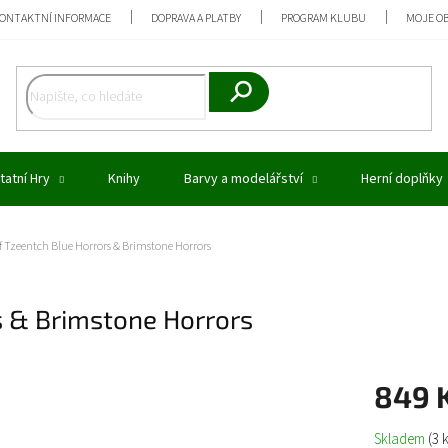
ONTAKTNÍ INFORMACE
DOPRAVA A PLATBY
PROGRAM KLUBU
MOJE O
Hledat
tatní Hry
Knihy
Barvy a modelářství
Herní doplňky
 Tzeentch Blue Horrors & Brimstone Horrors
 & Brimstone Horrors
849 
Měrná
Skladem
(3 