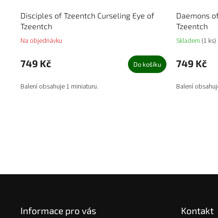
Disciples of Tzeentch Curseling Eye of
Daemons of
Tzeentch
Tzeentch
Na objednávku
Skladem
(1 ks)
749 Kč
749 Kč
Do košíku
Balení obsahuje 1 miniaturu.
Balení obsahuj
Z
á
p
Informace pro vás
Kontakt
a