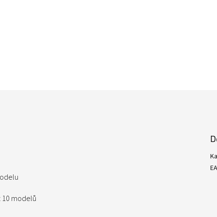
D
Ka
E
modelu
z 10 modelů