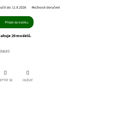
čit do:
11.8.2026
Možnosti doručení
Přidat do košíku
sahuje 20 modelů.
ormace
EPTAT SE
HLÍDAT