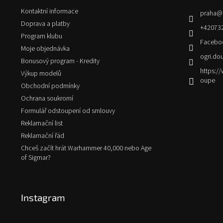
t
Kontaktní informace
praha
@
í
Doprava a platby
+42073
Program klubu
Facebo
Moje objednávka
ogri.do
Bonusový program - Kredity
https:
Výkup modelů
oupe
Obchodní podmínky
Ochrana soukromí
Formulář odstoupení od smlouvy
Reklamační list
Reklamační řád
Chceš začít hrát Warhammer 40,000 nebo Age
of Sigmar?
Instagram