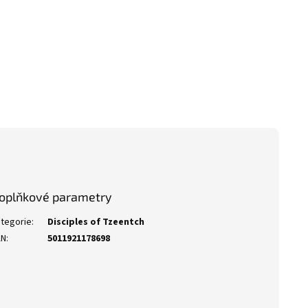
oplňkové parametry
tegorie
:
Disciples of Tzeentch
AN
:
5011921178698