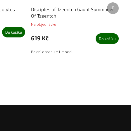
Další
Acolytes
Disciples of Tzeentch Gaunt Summoner
produkt
Of Tzeentch
Na objednávku
Do košíku
619 Kč
Do košíku
Balení obsahuje 1 model.