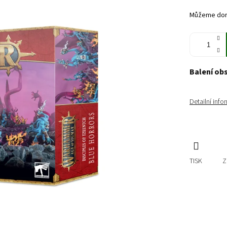
cena:
Můžeme doru
Balení ob
Detailní inf
TISK
Z