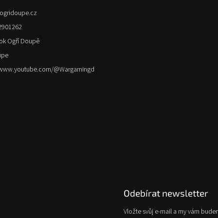
ogridoupe.cz
2901262
ok Ogří Doupě
upe
//www.youtube.com/@Wargamingd
Odebírat newsletter
Vložte svůj e-mail a my vám bude