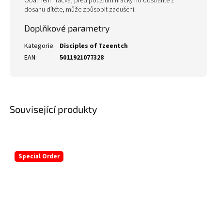
Obal není hračka, před použitím hračky ho odstraňte z
dosahu dítěte, může způsobit zadušení.
Doplňkové parametry
Kategorie
:
Disciples of Tzeentch
EAN
:
5011921077328
Související produkty
Special Order