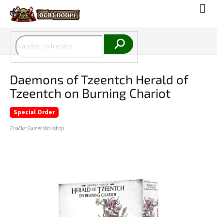
Přejít
Náku
na
koší
obsah
Hledat
Daemons of Tzeentch Herald of
Tzeentch on Burning Chariot
Special Order
Značka:
Games Workshop