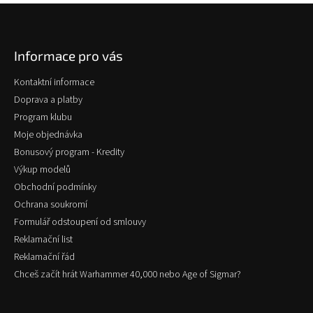
Z
á
p
Informace pro vás
a
t
Kontaktní informace
í
Doprava a platby
Program klubu
Moje objednávka
Bonusový program - Kredity
Výkup modelů
Obchodní podmínky
Ochrana soukromí
Formulář odstoupení od smlouvy
Reklamační list
Reklamační řád
Chceš začít hrát Warhammer 40,000 nebo Age of Sigmar?