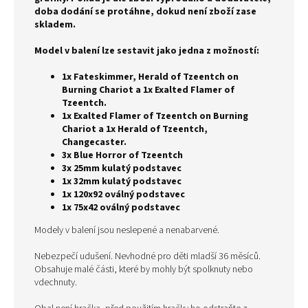
doba dodání se protáhne, dokud není zboží zase
skladem.
Model v balení lze sestavit jako jedna z možností:
1x Fateskimmer, Herald of Tzeentch on
Burning Chariot a 1x Exalted Flamer of
Tzeentch.
1x Exalted Flamer of Tzeentch on Burning
Chariot a 1x Herald of Tzeentch,
Changecaster.
3x Blue Horror of Tzeentch
3x 25mm kulatý podstavec
1x 32mm kulatý podstavec
1x 120x92 oválný podstavec
1x 75x42 oválný podstavec
Modely v balení jsou neslepené a nenabarvené.
Nebezpečí udušení. Nevhodné pro děti mladší 36 měsíců.
Obsahuje malé části, které by mohly být spolknuty nebo
vdechnuty.