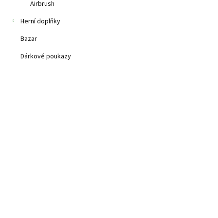
Airbrush
Skladem
(>3 ks)
Herní doplňky
80 Kč
Bazar
Akrylový varnish 
Dárkové poukazy
před prachem a o