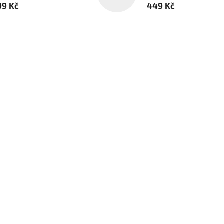
99 Kč
449 Kč
 60ml
Citadel Spray - White Scar
Na objednávku