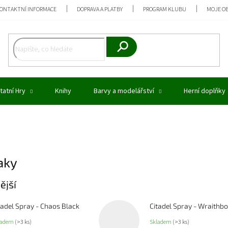
ONTAKTNÍ INFORMACE
DOPRAVA A PLATBY
PROGRAM KLUBU
MOJE O
Hledat
tatní Hry
Knihy
Barvy a modelářství
Herní doplňky
aky
ější
tadel Spray - Chaos Black
Citadel Spray - Wraithb
ladem
(>3 ks)
Skladem
(>3 ks)