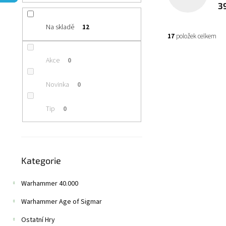
n
3
í
p
Na skladě
12
a
17
položek celkem
n
e
V
Akce
0
l
ý
p
Novinka
0
i
s
Tip
0
p
r
o
d
Přeskočit
u
Kategorie
kategorie
k
t
Warhammer 40.000
ů
Warhammer Age of Sigmar
Gloss Varnish
Na objednávku
Ostatní Hry