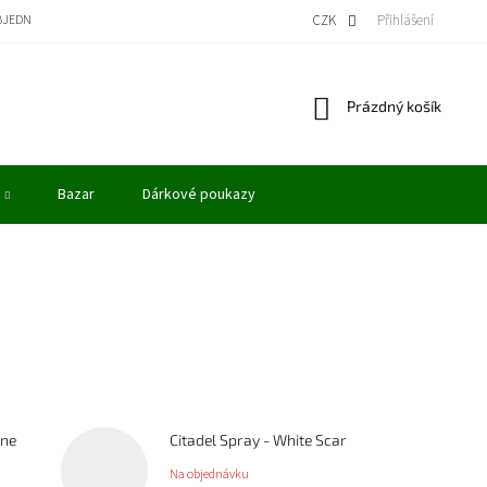
BJEDNÁVKA
BONUSOVÝ PROGRAM - KREDITY
VÝKUP MODELŮ
CZK
Přihlášení
OBCHODN
Nákupní
Prázdný košík
košík
Bazar
Dárkové poukazy
one
Citadel Spray - White Scar
Na objednávku