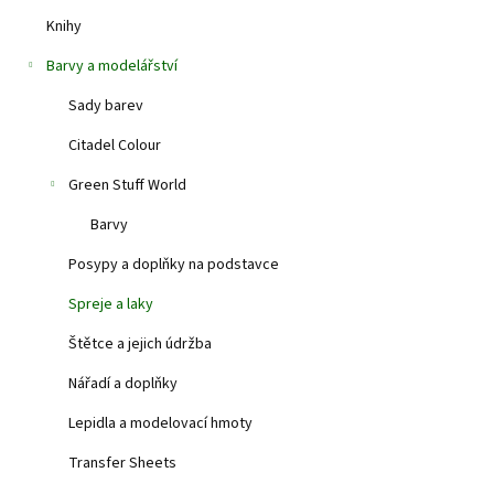
Knihy
149 Kč
Barvy a modelářství
Akrylový gloss var
Sady barev
Citadel Colour
Green Stuff World
Barvy
Posypy a doplňky na podstavce
Spreje a laky
Štětce a jejich údržba
Nářadí a doplňky
Lepidla a modelovací hmoty
Transfer Sheets
Satin Varnish 