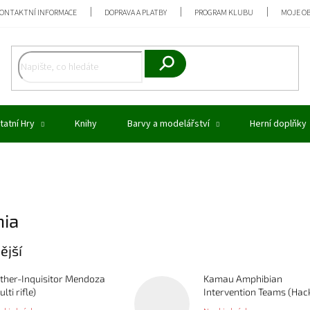
ONTAKTNÍ INFORMACE
DOPRAVA A PLATBY
PROGRAM KLUBU
MOJE O
Hledat
tatní Hry
Knihy
Barvy a modelářství
Herní doplňky
nia
ější
ther-Inquisitor Mendoza
Kamau Amphibian
lti rifle)
Intervention Teams (Hac