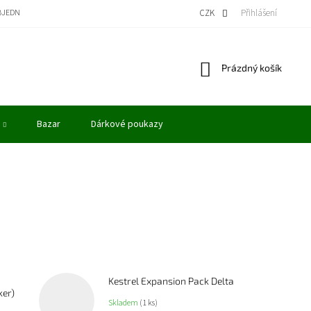
BJEDNÁVKA
BONUSOVÝ PROGRAM - KREDITY
VÝKUP MODELŮ
CZK
Přihlášení
OBCHODN
Nákupní
Prázdný košík
košík
Bazar
Dárkové poukazy
Kestrel Expansion Pack Delta
ker)
Skladem
(1 ks)