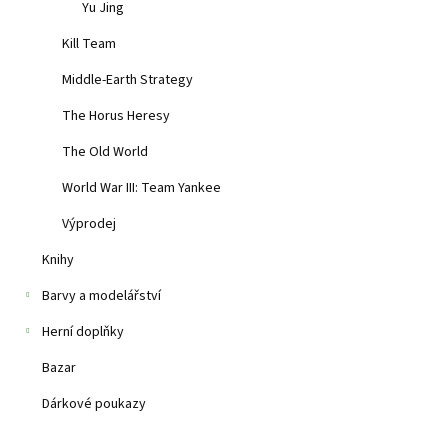
Skladem
(1 ks)
Yu Jing
Kill Team
1 269 Kč
Middle-Earth Strategy
Balení obsahuje 1
The Horus Heresy
The Old World
World War III: Team Yankee
Výprodej
Knihy
Barvy a modelářství
Herní doplňky
Bazar
Dárkové poukazy
Drummers, Mob