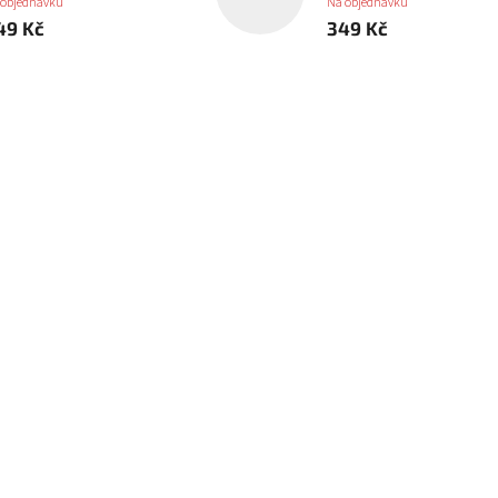
 objednávku
Na objednávku
49 Kč
349 Kč
sion Pack Delta
PanOceania Booster Pack Alph
Na objednávku