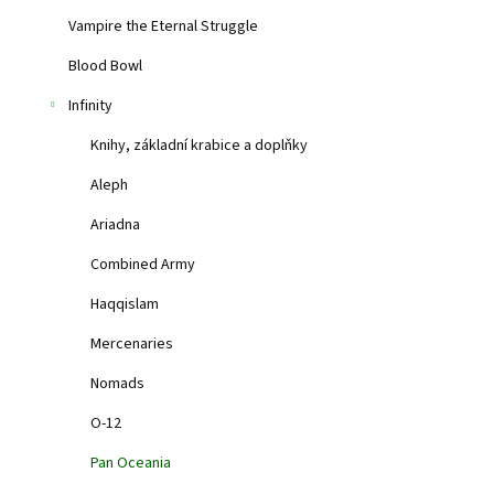
Vampire the Eternal Struggle
1 179 Kč
Blood Bowl
Balení obsahuje 
Infinity
Knihy, základní krabice a doplňky
Aleph
Ariadna
Combined Army
Haqqislam
Mercenaries
Nomads
O-12
Jotums
Pan Oceania