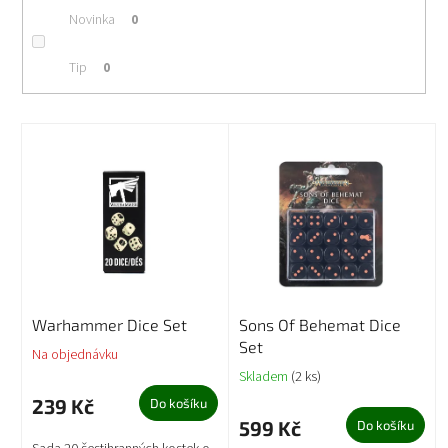
Novinka
0
Tip
0
V
ý
p
i
s
p
r
o
d
Warhammer Dice Set
Sons Of Behemat Dice
u
Set
k
Na objednávku
t
Skladem
(2 ks)
ů
239 Kč
Do košíku
599 Kč
Do košíku