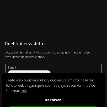
Odebírat newsletter
Vložte svůj e-mail a my vám budeme zasílat informace o nových
produktech na našem e-shopu.
E-mail
Tento web používá soubory cookie. Dalším procházením
Vložením e-mailu souhlasíte s
podmínkami ochrany osobních údajů
tohoto webu vyjadřujete souhlas s jejich používáním.. Více
informací
zde
.
Přihlásit
se
Nastavení