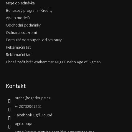
Moje objednávka
u
Bonusový program - Kredity
Výkup modelů
Obchodní podmínky
Ochrana soukromí
Formulář odstoupení od smlouvy
Reklamační list
Reklamační řád
Chceš začít hrát Warhammer 40,000 nebo Age of Sigmar?
Kontakt
praha
@
ogridoupe.cz
+420732901262
Facebook Ogří Doupě
ogri.doupe