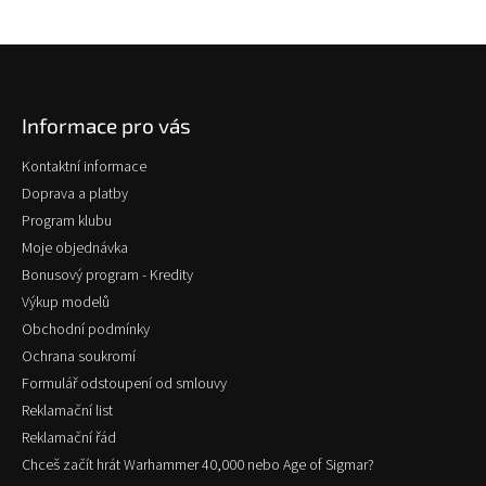
Z
á
p
Informace pro vás
a
t
Kontaktní informace
í
Doprava a platby
Program klubu
Moje objednávka
Bonusový program - Kredity
Výkup modelů
Obchodní podmínky
Ochrana soukromí
Formulář odstoupení od smlouvy
Reklamační list
Reklamační řád
Chceš začít hrát Warhammer 40,000 nebo Age of Sigmar?