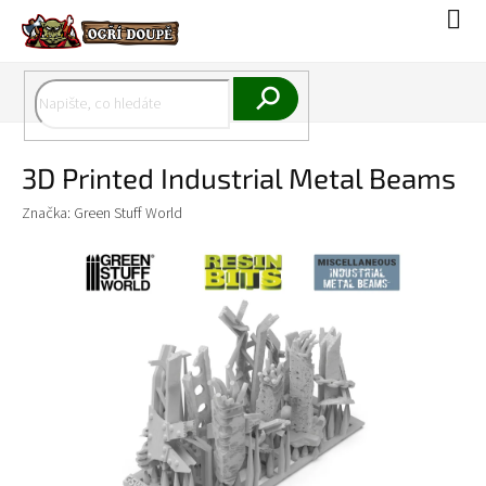
Přejít
Náku
na
koší
obsah
Hledat
3D Printed Industrial Metal Beams
Značka:
Green Stuff World