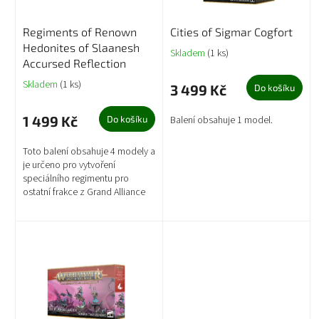
o
d
Regiments of Renown
Cities of Sigmar Cogfort
u
Hedonites of Slaanesh
k
Skladem
(1 ks)
Accursed Reflection
t
ů
Skladem
(1 ks)
3 499 Kč
Do košíku
1 499 Kč
Do košíku
Balení obsahuje 1 model.
Toto balení obsahuje 4 modely a
je určeno pro vytvoření
speciálního regimentu pro
ostatní frakce z Grand Alliance
Chaos.