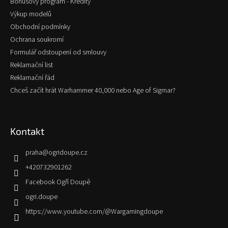
Bonusový program - Kredity
Výkup modelů
Obchodní podmínky
Ochrana soukromí
Formulář odstoupení od smlouvy
Reklamační list
Reklamační řád
Chceš začít hrát Warhammer 40,000 nebo Age of Sigmar?
Kontakt
praha
@
ogridoupe.cz
+420732901262
Facebook Ogří Doupě
ogri.doupe
https://www.youtube.com/@Wargamingdoupe