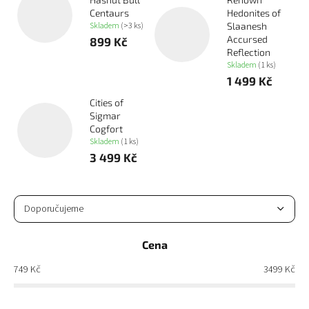
Centaurs
Hedonites of
Skladem
(>3 ks)
Slaanesh
Accursed
899 Kč
Reflection
Skladem
(1 ks)
1 499 Kč
Cities of
Sigmar
Cogfort
Skladem
(1 ks)
3 499 Kč
Ř
a
Doporučujeme
z
Nejlevnější
e
Cena
n
Nejdražší
í
749
Kč
3499
Kč
p
Nejprodávanější
r