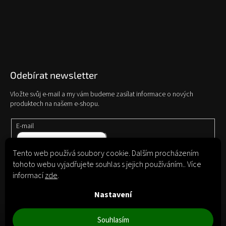
Odebírat newsletter
Vložte svůj e-mail a my vám budeme zasílat informace o nových
produktech na našem e-shopu.
E-mail
Tento web používá soubory cookie. Dalším procházením
Vložením e-mailu souhlasíte s
podmínkami ochrany osobních údajů
tohoto webu vyjadřujete souhlas s jejich používáním.. Více
informací
zde
.
Přihlásit
se
Nastavení
Souhlasím