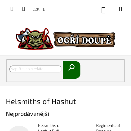
Přejít
na
CZK
Nákupní
obsah
košík
Hledat
Helsmiths of Hashut
Nejprodávanější
Helsmiths of
Regiments of
Hashut Bull
Renown