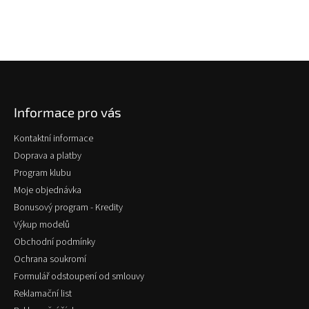
Z
á
p
Informace pro vás
a
t
Kontaktní informace
í
Doprava a platby
Program klubu
Moje objednávka
Bonusový program - Kredity
Výkup modelů
Obchodní podmínky
Ochrana soukromí
Formulář odstoupení od smlouvy
Reklamační list