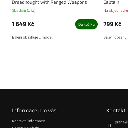
Dreadnought with Ranged Weapons
Captain
Skladem
(1 ks)
Na objednávku
1 649 Kč
799 Kč
Do košíku
Balení obsahuje 1 model.
Balení obsahuj
Z
á
p
Informace pro vás
Kontakt
a
t
Kontaktní informace
praha
@
í