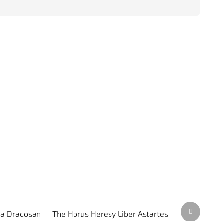
Další
ia Dracosan
The Horus Heresy Liber Astartes
produkt