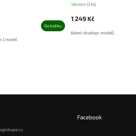
Skladem
(2 ks)
1 249 Kč
Do košíku
Balení obsahuje modelů.
e 1 model.
Facebook
ogridoupe.cz