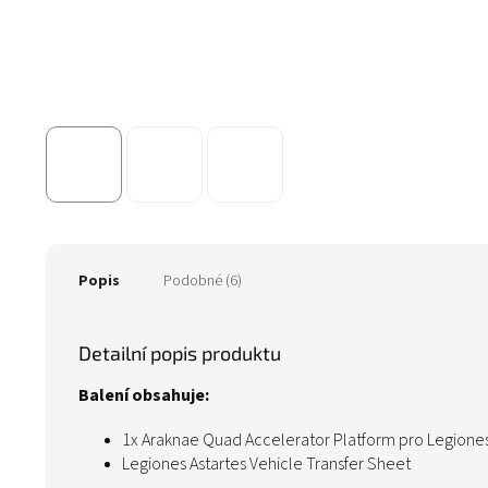
Popis
Podobné (6)
Detailní popis produktu
Balení obsahuje:
1x Araknae Quad Accelerator Platform pro Legiones
Legiones Astartes Vehicle Transfer Sheet