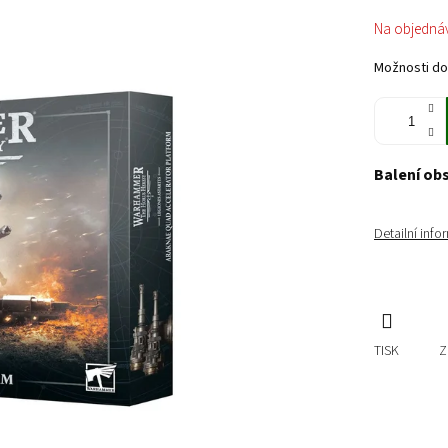
Měrná
Na objedná
cena:
Možnosti do
Balení ob
Detailní inf
TISK
Z