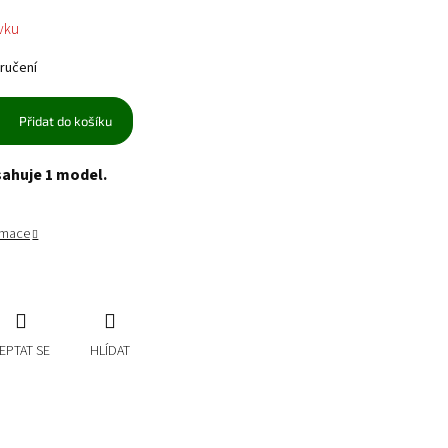
vku
ručení
Přidat do košíku
sahuje 1 model.
ormace
EPTAT SE
HLÍDAT