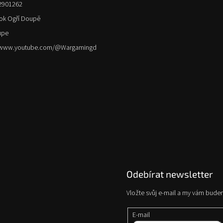
2901262
ok Ogří Doupě
upe
//www.youtube.com/@Wargamingd
Odebírat newsletter
Vložte svůj e-mail a my vám bude
E-mail