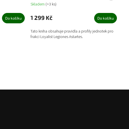
Skladem
(>3 ks)
1 299 Kč
Do košíku
Do košíku
Tato kniha obsahuje pravidla a profily jednotek pro
frakci Loyalist Legiones Astartes.