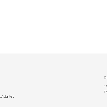
D
Ka
Th
 Astartes