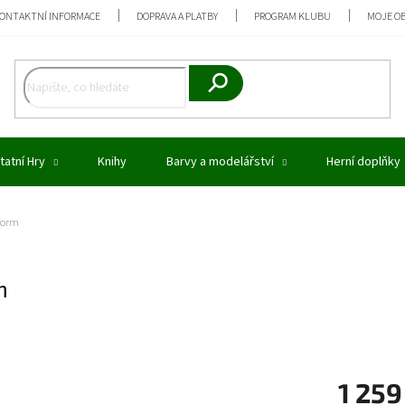
ONTAKTNÍ INFORMACE
DOPRAVA A PLATBY
PROGRAM KLUBU
MOJE O
Hledat
tatní Hry
Knihy
Barvy a modelářství
Herní doplňky
tform
m
1 259