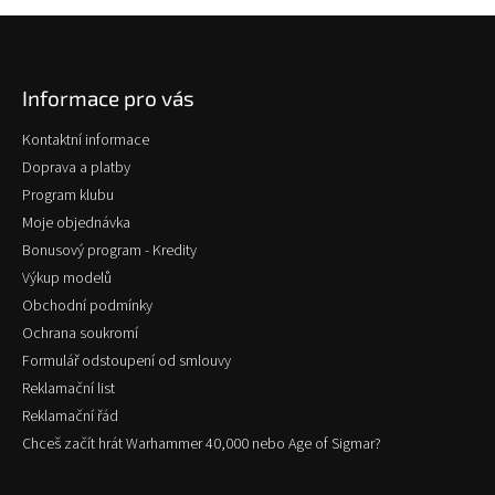
Z
á
p
Informace pro vás
a
t
Kontaktní informace
í
Doprava a platby
Program klubu
Moje objednávka
Bonusový program - Kredity
Výkup modelů
Obchodní podmínky
Ochrana soukromí
Formulář odstoupení od smlouvy
Reklamační list
Reklamační řád
Chceš začít hrát Warhammer 40,000 nebo Age of Sigmar?