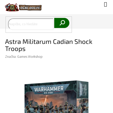
Přejít
Náku
na
koší
obsah
Hledat
Astra Militarum Cadian Shock
Troops
Značka:
Games Workshop