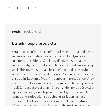
ZEPTAT SE
HLÍDAT
Popis
Podobné (6)
Detailní popis produktu
Azra’il jsou elitní veteráni, kteří upadli v nemilost. Jamdariyah,
sultánova osobní stráž, je obnovována z každým novým
sultánem. Pokaždé, když si lid zvolí nového sultána, jeho
velitel ostrahy rozpustí stávající Jamdariyah. Někteří zůstávají
ve službě nového sultána, ale ti, kteří jsou politicky nevhodní,
si nemohou zachovat bývalou pozici. Nicméně nemohou být
ani posláni ke svým původním jednotkám, protože kdo ví, co
všechno mohli ve službě vidět či slyšet. A proto jsou posíláni
k zvláštní zastrašovací skupině Azra’il, kde mohou být využity
jejich zkušenosti, ale kde jsou pod pečlivým dozorem. Tato
jednotka je zodpovědná za ochranu základen na trase
obchodu s Hedvábím. Byla vytvořena po krvavých střetech
během Hedvábných povstání a její úloha není ani tak chránit