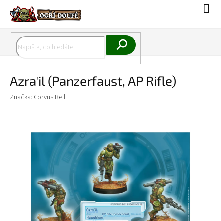
Přejít
Náku
na
koší
obsah
Hledat
Azra'il (Panzerfaust, AP Rifle)
Značka:
Corvus Belli