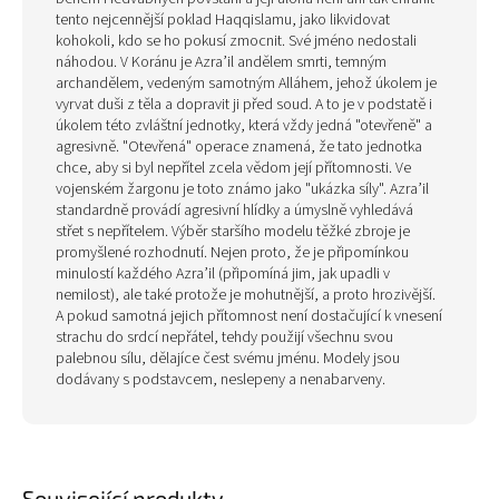
tento nejcennější poklad Haqqislamu, jako likvidovat
kohokoli, kdo se ho pokusí zmocnit. Své jméno nedostali
náhodou. V Koránu je Azra’il andělem smrti, temným
archandělem, vedeným samotným Alláhem, jehož úkolem je
vyrvat duši z těla a dopravit ji před soud. A to je v podstatě i
úkolem této zvláštní jednotky, která vždy jedná "otevřeně" a
agresivně. "Otevřená" operace znamená, že tato jednotka
chce, aby si byl nepřítel zcela vědom její přítomnosti. Ve
vojenském žargonu je toto známo jako "ukázka síly". Azra’il
standardně provádí agresivní hlídky a úmyslně vyhledává
střet s nepřítelem. Výběr staršího modelu těžké zbroje je
promyšlené rozhodnutí. Nejen proto, že je připomínkou
minulostí každého Azra’il (připomíná jim, jak upadli v
nemilost), ale také protože je mohutnější, a proto hrozivější.
A pokud samotná jejich přítomnost není dostačující k vnesení
strachu do srdcí nepřátel, tehdy použijí všechnu svou
palebnou sílu, dělajíce čest svému jménu. Modely jsou
dodávany s podstavcem, neslepeny a nenabarveny.
Související produkty