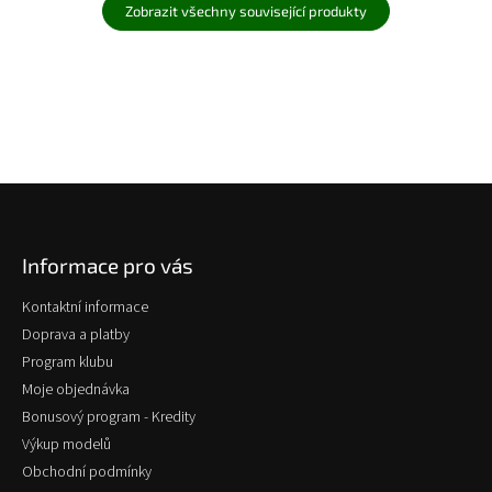
Zobrazit všechny související produkty
Z
á
p
Informace pro vás
a
t
Kontaktní informace
í
Doprava a platby
Program klubu
Moje objednávka
Bonusový program - Kredity
Výkup modelů
Obchodní podmínky