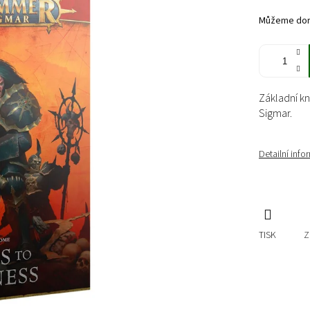
cena:
Můžeme doru
Základní kn
Sigmar.
Detailní inf
TISK
Z