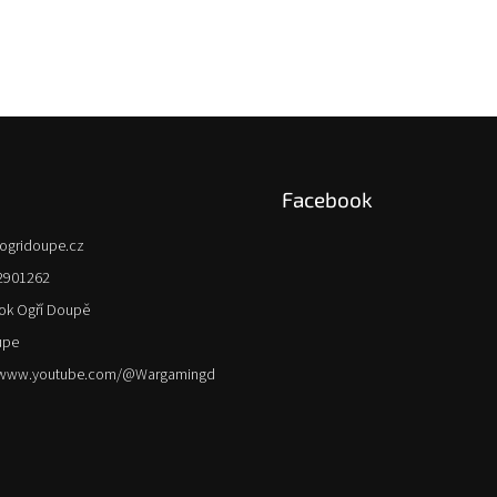
Facebook
ogridoupe.cz
2901262
ok Ogří Doupě
upe
//www.youtube.com/@Wargamingd