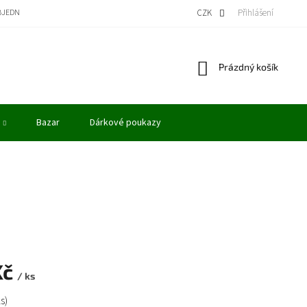
BJEDNÁVKA
BONUSOVÝ PROGRAM - KREDITY
VÝKUP MODELŮ
CZK
Přihlášení
OBCHODN
Nákupní
Prázdný košík
košík
Bazar
Dárkové poukazy
Kč
/ ks
ks)