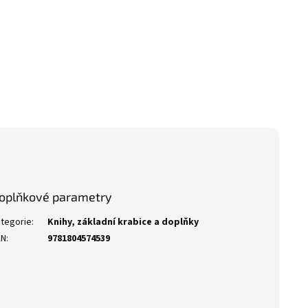
oplňkové parametry
tegorie
:
Knihy, základní krabice a doplňky
AN
:
9781804574539