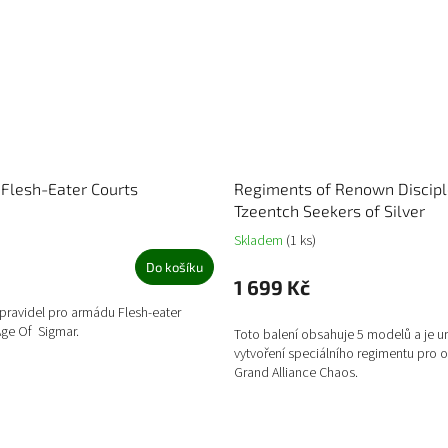
Flesh-Eater Courts
Regiments of Renown Discipl
Tzeentch Seekers of Silver
Skladem
(1 ks)
Do košíku
1 699 Kč
 pravidel pro armádu Flesh-eater
Age Of Sigmar.
Toto balení obsahuje 5 modelů a je u
vytvoření speciálního regimentu pro o
Grand Alliance Chaos.