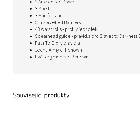
3 Artefacts of Power
3 Spells
3 Manifestations
5 Ensorcelled Banners
43 warscrolls - profily jednotek
Spearhead guide - pravidla pro Slaves to Darkness
Path To Glory pravidla
Jednu Army of Renown
Dvě Regiments of Renown
Související produkty