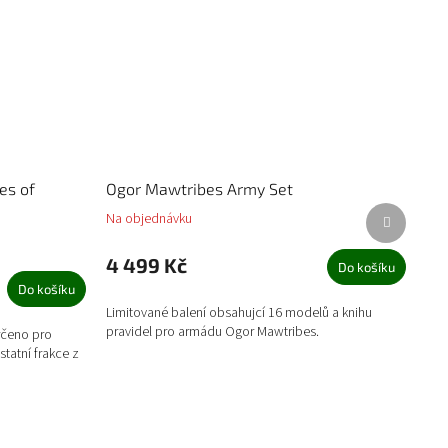
es of
Ogor Mawtribes Army Set
Další
Na objednávku
produkt
4 499 Kč
Do košíku
Do košíku
Limitované balení obsahujcí 16 modelů a knihu
pravidel pro armádu Ogor Mawtribes.
rčeno pro
statní frakce z