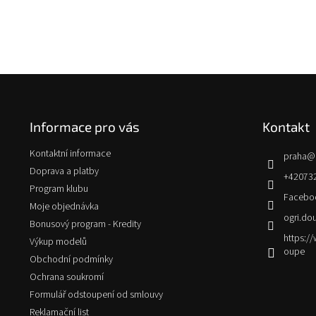
Z
á
p
Informace pro vás
Kontakt
a
t
Kontaktní informace
praha
@
í
Doprava a platby
+42073
Program klubu
Facebo
Moje objednávka
ogri.do
Bonusový program - Kredity
https:
Výkup modelů
oupe
Obchodní podmínky
Ochrana soukromí
Formulář odstoupení od smlouvy
Reklamační list