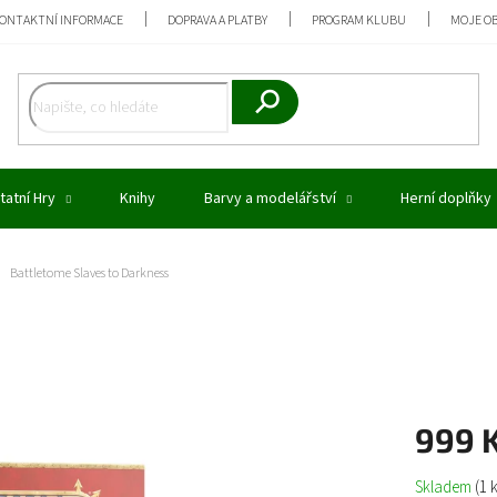
ONTAKTNÍ INFORMACE
DOPRAVA A PLATBY
PROGRAM KLUBU
MOJE O
Hledat
tatní Hry
Knihy
Barvy a modelářství
Herní doplňky
Battletome Slaves to Darkness
999 
Měrná
Skladem
(1 