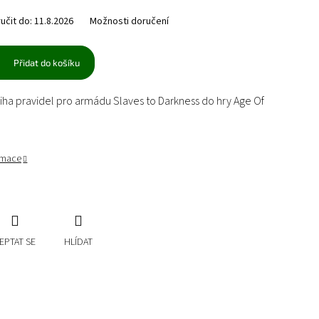
čit do:
11.8.2026
Možnosti doručení
Přidat do košíku
iha pravidel pro armádu Slaves to Darkness do hry Age Of
ormace
EPTAT SE
HLÍDAT