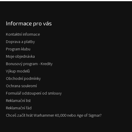
Z
á
p
Informace pro vás
a
t
Kontaktní informace
í
Doprava a platby
Program klubu
Moje objednávka
Bonusový program - Kredity
Výkup modelů
Obchodní podmínky
Ochrana soukromí
Formulář odstoupení od smlouvy
Reklamační list
Reklamační řád
Chceš začít hrát Warhammer 40,000 nebo Age of Sigmar?