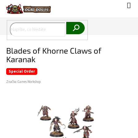
Přejít
Náku
na
koší
obsah
Hledat
Blades of Khorne Claws of
Karanak
Special Order
Značka:
Games Workshop