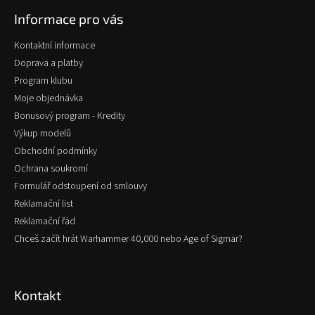
p
Informace pro vás
a
t
Kontaktní informace
í
Doprava a platby
Program klubu
Moje objednávka
Bonusový program - Kredity
Výkup modelů
Obchodní podmínky
Ochrana soukromí
Formulář odstoupení od smlouvy
Reklamační list
Reklamační řád
Chceš začít hrát Warhammer 40,000 nebo Age of Sigmar?
Kontakt