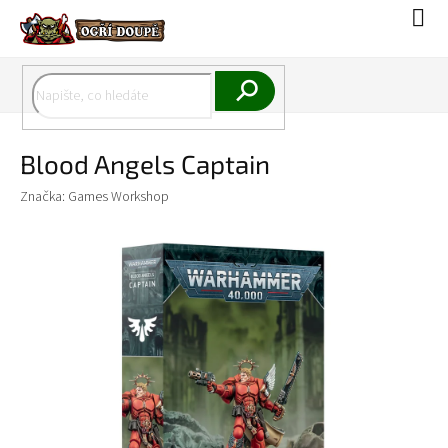
Přejít
Náku
na
koší
obsah
Hledat
Blood Angels Captain
Značka:
Games Workshop