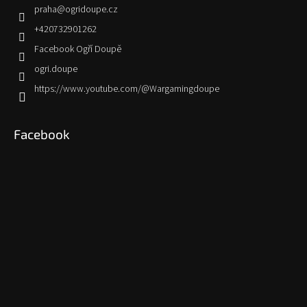
praha
@
ogridoupe.cz
+420732901262
Facebook Ogří Doupě
ogri.doupe
https://www.youtube.com/@Wargamingdoupe
Facebook