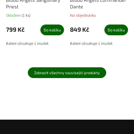
Priest
Dante
Skladem
(1 ks)
Na objednávku
799 Kč
849 Kč
Do košíku
Do košíku
Balení obsahuje 1 model.
Balení obsahuje 1 model.
Zobrazit všechny související produkty
Z
á