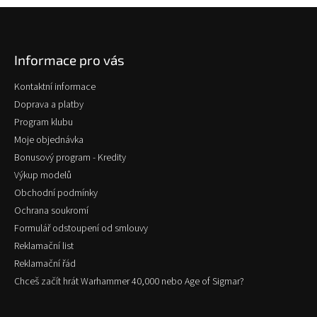
Z
á
p
Informace pro vás
a
t
Kontaktní informace
í
Doprava a platby
Program klubu
Moje objednávka
Bonusový program - Kredity
Výkup modelů
Obchodní podmínky
Ochrana soukromí
Formulář odstoupení od smlouvy
Reklamační list
Reklamační řád
Chceš začít hrát Warhammer 40,000 nebo Age of Sigmar?