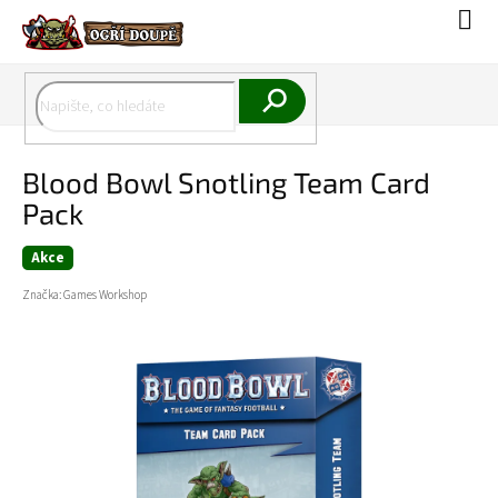
Přejít
Náku
na
koší
obsah
Hledat
Blood Bowl Snotling Team Card
Pack
Akce
Značka:
Games Workshop