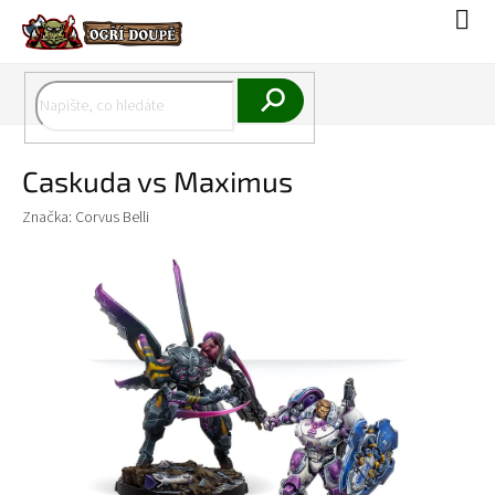
Přejít
Náku
na
koší
obsah
Hledat
Caskuda vs Maximus
Značka:
Corvus Belli