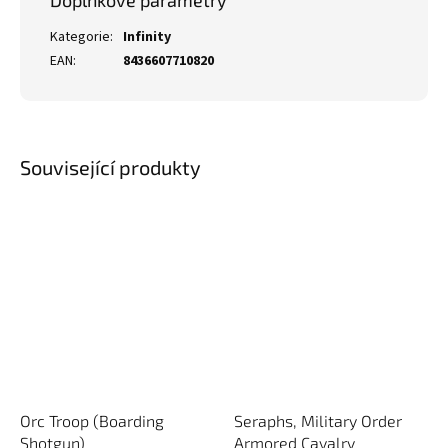
Doplňkové parametry
Kategorie
:
Infinity
EAN
:
8436607710820
Související produkty
Orc Troop (Boarding
Seraphs, Military Order
Shotgun)
Armored Cavalry