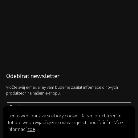
Odebírat newsletter
Vložte svůj e-mail a my vám budeme zasílat informace o nových
produktech na našem e-shopu.
E-mail
Tento web používá soubory cookie. Dalším procházením
tohoto webu vyjadřujete souhlas s jejich používáním.. Více
Vložením e-mailu souhlasíte s
podmínkami ochrany osobních údajů
informací
zde
.
Přihlásit se