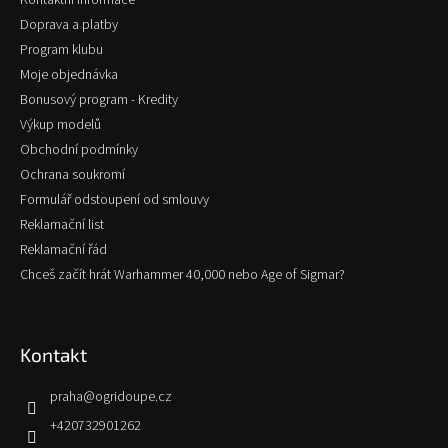
Kontaktní informace
í
Doprava a platby
Program klubu
Moje objednávka
Bonusový program - Kredity
Výkup modelů
Obchodní podmínky
Ochrana soukromí
Formulář odstoupení od smlouvy
Reklamační list
Reklamační řád
Chceš začít hrát Warhammer 40,000 nebo Age of Sigmar?
Kontakt
praha
@
ogridoupe.cz
+420732901262