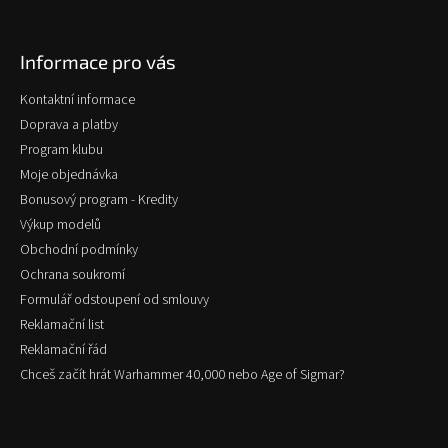
á
p
Informace pro vás
a
t
Kontaktní informace
í
Doprava a platby
Program klubu
Moje objednávka
Bonusový program - Kredity
Výkup modelů
Obchodní podmínky
Ochrana soukromí
Formulář odstoupení od smlouvy
Reklamační list
Reklamační řád
Chceš začít hrát Warhammer 40,000 nebo Age of Sigmar?