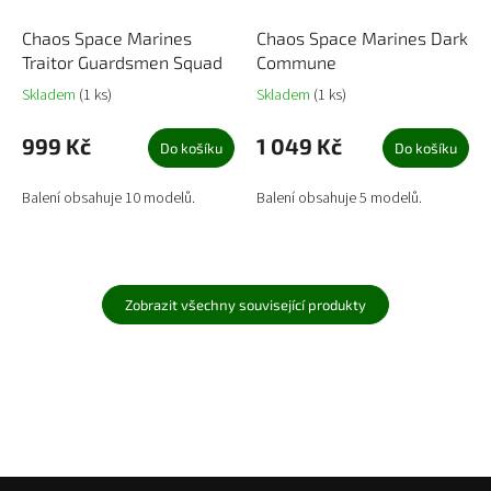
Chaos Space Marines
Chaos Space Marines Dark
Traitor Guardsmen Squad
Commune
Skladem
(1 ks)
Skladem
(1 ks)
999 Kč
1 049 Kč
Do košíku
Do košíku
Balení obsahuje 10 modelů.
Balení obsahuje 5 modelů.
Zobrazit všechny související produkty
Z