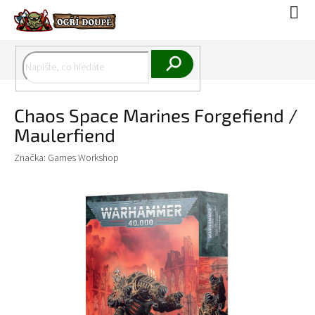
Přejít
Náku
na
koší
obsah
Hledat
Chaos Space Marines Forgefiend /
Maulerfiend
Značka:
Games Workshop