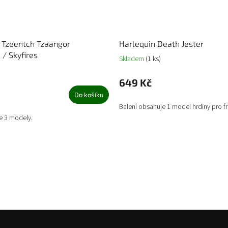
f Tzeentch Tzaangor
Harlequin Death Jester
 / Skyfires
Skladem
(1 ks)
649 Kč
Do košíku
Balení obsahuje 1 model hrdiny pro fra
e 3 modely.