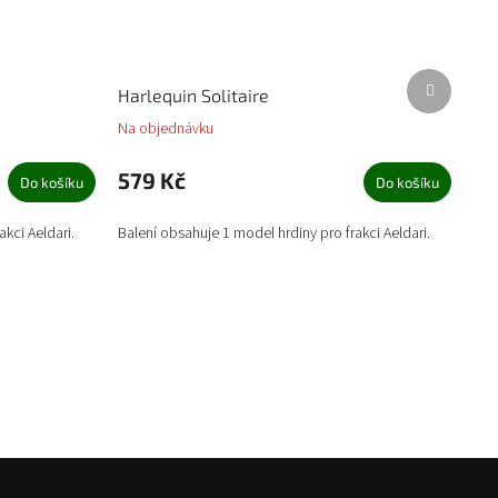
Další
Harlequin Solitaire
produkt
Na objednávku
579 Kč
Do košíku
Do košíku
kci Aeldari.
Balení obsahuje 1 model hrdiny pro frakci Aeldari.