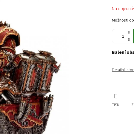
Měrná
Na objedná
cena:
Možnosti do
Balení ob
Detailní inf
TISK
Z