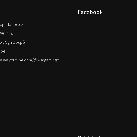
Facebook
ogridoupe.cz
2901262
ok Ogří Doupě
upe
//www.youtube.com/@Wargamingd