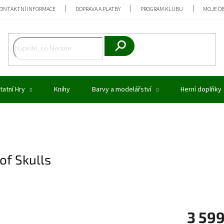
ONTAKTNÍ INFORMACE
DOPRAVA A PLATBY
PROGRAM KLUBU
MOJE O
Hledat
tatní Hry
Knihy
Barvy a modelářství
Herní doplňky
of Skulls
3 59