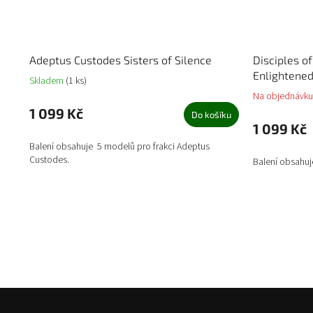
Adeptus Custodes Sisters of Silence
Disciples o
Enlightened
Skladem
(1 ks)
Na objednávku
1 099 Kč
Do košíku
1 099 Kč
Balení obsahuje 5 modelů pro frakci Adeptus
Custodes.
Balení obsahuj
Z
á