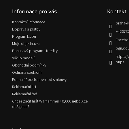
p
Informace pro vás
Kontakt
a
t
Kontaktní informace
praha
@
í
Doprava a platby
+42073
Program klubu
Facebo
Moje objednávka
ogri.do
Bonusový program - Kredity
https:
Výkup modelů
oupe
Obchodní podmínky
Ochrana soukromí
Formulář odstoupení od smlouvy
Reklamační list
Reklamační řád
Chceš začít hrát Warhammer 40,000 nebo Age
of Sigmar?