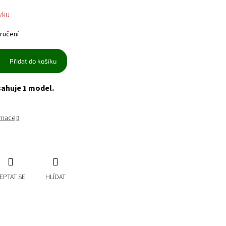
vku
ručení
Přidat do košíku
sahuje 1 model.
ormace
EPTAT SE
HLÍDAT