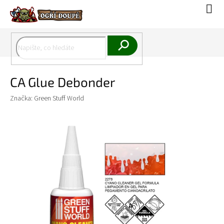
Přejít
Náku
na
koší
obsah
Hledat
CA Glue Debonder
Značka:
Green Stuff World