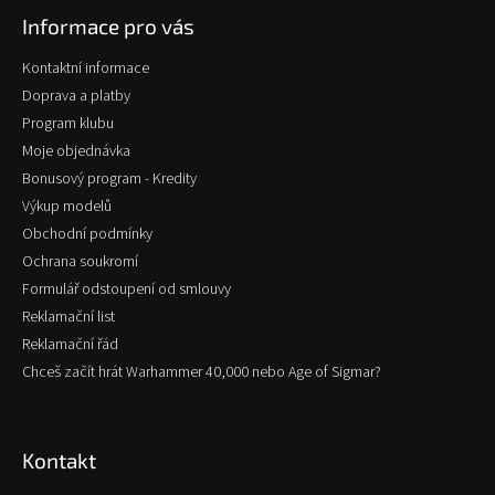
p
Informace pro vás
a
t
Kontaktní informace
í
Doprava a platby
Program klubu
Moje objednávka
Bonusový program - Kredity
Výkup modelů
Obchodní podmínky
Ochrana soukromí
Formulář odstoupení od smlouvy
Reklamační list
Reklamační řád
Chceš začít hrát Warhammer 40,000 nebo Age of Sigmar?
Kontakt