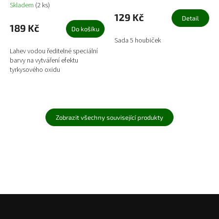
Skladem
(2 ks)
129 Kč
Detail
189 Kč
Do košíku
Sada 5 houbiček
Lahev vodou ředitelné speciální
barvy na vytváření efektu
tyrkysového oxidu
Zobrazit všechny související produkty
Z
á