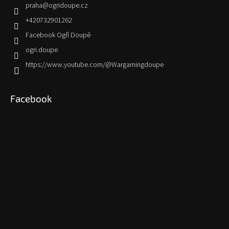
praha
@
ogridoupe.cz
+420732901262
Facebook Ogří Doupě
ogri.doupe
https://www.youtube.com/@Wargamingdoupe
Facebook