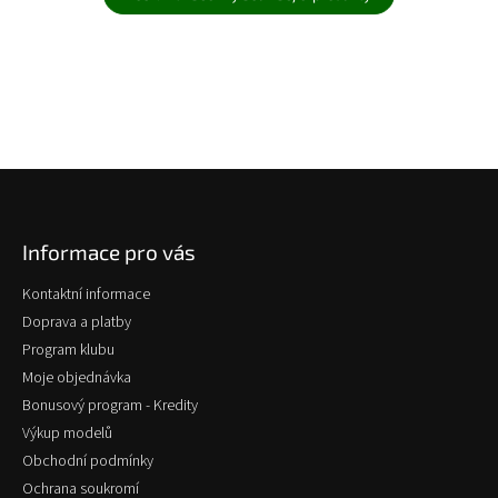
Z
á
p
Informace pro vás
a
t
Kontaktní informace
í
Doprava a platby
Program klubu
Moje objednávka
Bonusový program - Kredity
Výkup modelů
Obchodní podmínky
Ochrana soukromí