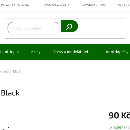
ONTAKTNÍ INFORMACE
DOPRAVA A PLATBY
PROGRAM KLUBU
MOJE O
Hledat
tatní Hry
Knihy
Barvy a modelářství
Herní doplňky
Abaddon Black
Black
90 K
Měrná
Skladem
(>3