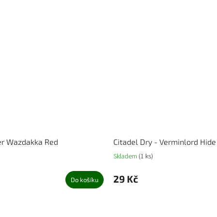
yer Wazdakka Red
Citadel Dry - Verminlord Hide
Skladem
(1 ks)
29 Kč
Do košíku