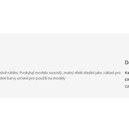
D
stvě nátěru. Poskytují modelu souvislý, matný efekt ideální jako základ pro
Ka
telné barvy určené pro použití na modely
E
Ci