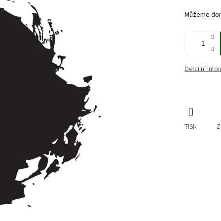
cena:
Můžeme doru
Detailní inf
TISK
Z