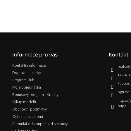
Z
á
p
Informace pro vás
Kontakt
a
t
Kontaktní informace
praha
@
í
Doprava a platby
+42073
Program klubu
Facebo
Moje objednávka
ogri.do
Bonusový program - Kredity
https:
Výkup modelů
oupe
Obchodní podmínky
Ochrana soukromí
Formulář odstoupení od smlouvy