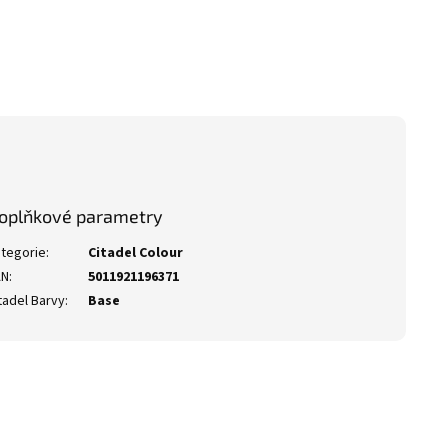
oplňkové parametry
tegorie
:
Citadel Colour
AN
:
5011921196371
tadel Barvy
:
Base