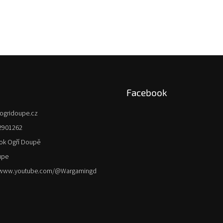
Facebook
ogridoupe.cz
2901262
ok Ogří Doupě
upe
//www.youtube.com/@Wargamingd