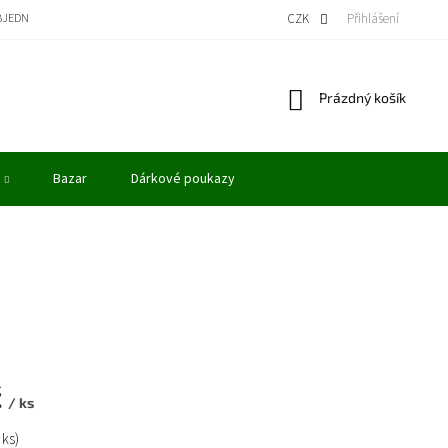
BJEDNÁVKA
BONUSOVÝ PROGRAM - KREDITY
VÝKUP MODELŮ
CZK
Přihlášení
OBCHODN
Nákupní
Prázdný košík
košík
Bazar
Dárkové poukazy
č
/ ks
 ks)