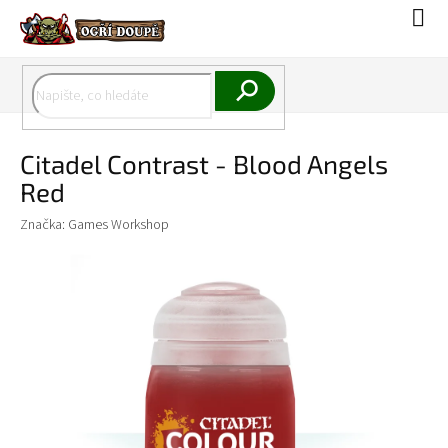
Přejít
Náku
na
koší
obsah
Hledat
Citadel Contrast - Blood Angels
Red
Značka:
Games Workshop