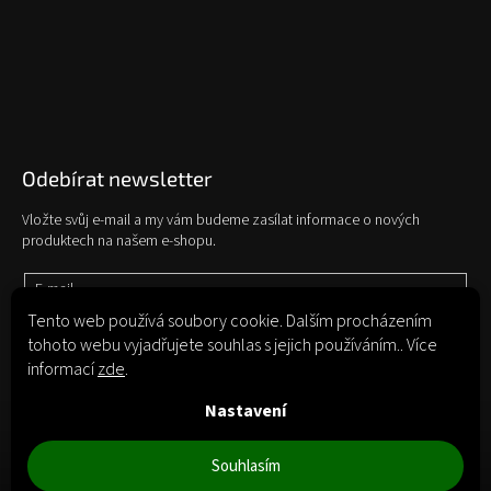
Odebírat newsletter
Vložte svůj e-mail a my vám budeme zasílat informace o nových
produktech na našem e-shopu.
E-mail
Tento web používá soubory cookie. Dalším procházením
tohoto webu vyjadřujete souhlas s jejich používáním.. Více
Vložením e-mailu souhlasíte s
podmínkami ochrany osobních údajů
informací
zde
.
Přihlásit se
Nastavení
Souhlasím