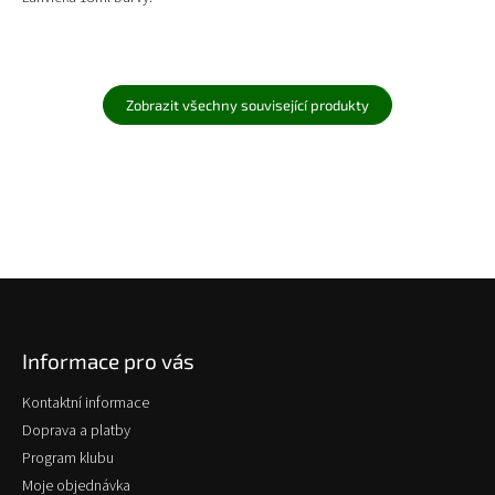
Zobrazit všechny související produkty
Z
á
p
Informace pro vás
a
t
Kontaktní informace
í
Doprava a platby
Program klubu
Moje objednávka