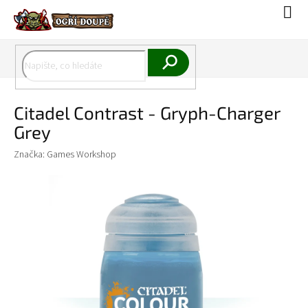
Přejít
Náku
na
koší
obsah
Hledat
Citadel Contrast - Gryph-Charger
Grey
Značka:
Games Workshop