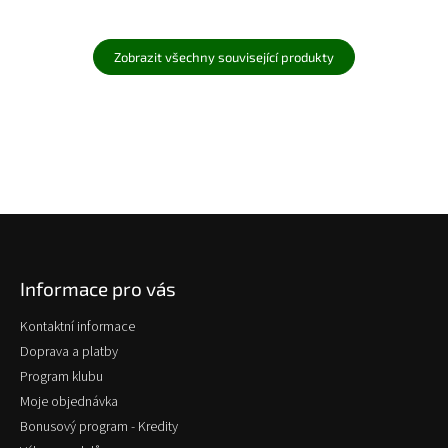
Zobrazit všechny související produkty
Z
á
p
Informace pro vás
a
t
Kontaktní informace
í
Doprava a platby
Program klubu
Moje objednávka
Bonusový program - Kredity