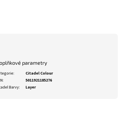
oplňkové parametry
tegorie
:
Citadel Colour
AN
:
5011921185276
tadel Barvy
:
Layer