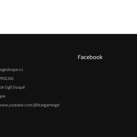
Facebook
ogridoupe.cz
2901262
ok Ogří Doupě
upe
//www.youtube.com/@Wargamingd