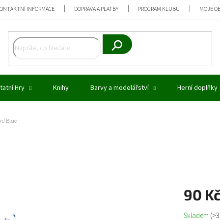
ONTAKTNÍ INFORMACE
DOPRAVA A PLATBY
PROGRAM KLUBU
MOJE O
Hledat
tatní Hry
Knihy
Barvy a modelářství
Herní doplňky
ard Blue
90 K
Měrná
Skladem
(>3