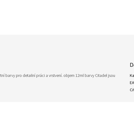
D
ní barvy pro detailní práci a vrstvení. objem 12ml barvy Citadel jsou
Ka
E
Ci