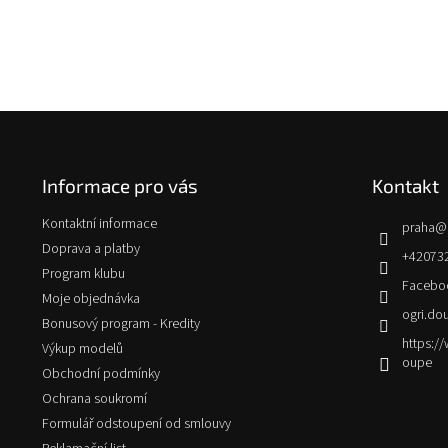
Z
á
p
Informace pro vás
Kontakt
a
t
Kontaktní informace
praha
@
í
Doprava a platby
+42073
Program klubu
Facebo
Moje objednávka
ogri.do
Bonusový program - Kredity
https:
Výkup modelů
oupe
Obchodní podmínky
Ochrana soukromí
Formulář odstoupení od smlouvy