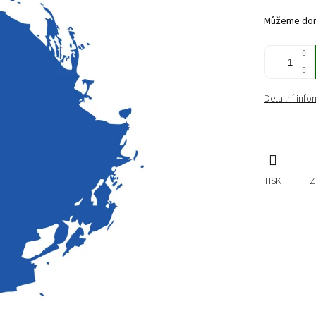
cena:
Můžeme doru
Detailní inf
TISK
Z