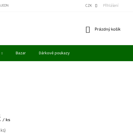
BJEDNÁVKA
BONUSOVÝ PROGRAM - KREDITY
VÝKUP MODELŮ
CZK
Přihlášení
OBCHODN
Nákupní
Prázdný košík
košík
Bazar
Dárkové poukazy
č
/ ks
 ks)