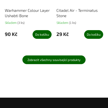
Warhammer Colour Layer
Citadel Air - Terminatus
Ushabti Bone
Stone
Skladem
(3 ks)
Skladem
(1 ks)
90 Kč
29 Kč
Do košíku
Do košíku
Zobrazit všechny související produkty
Z
á