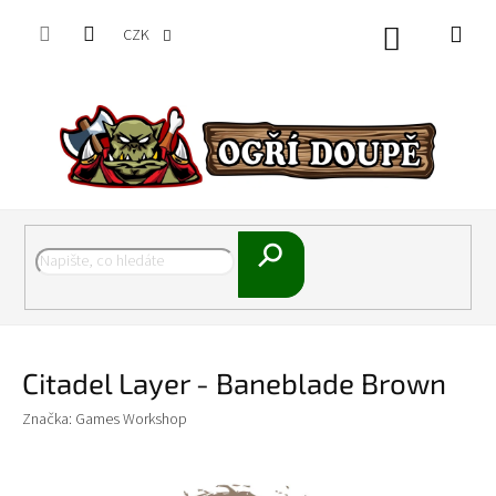
Přejít
na
CZK
Nákupní
obsah
košík
Hledat
Citadel Layer - Baneblade Brown
Značka:
Games Workshop