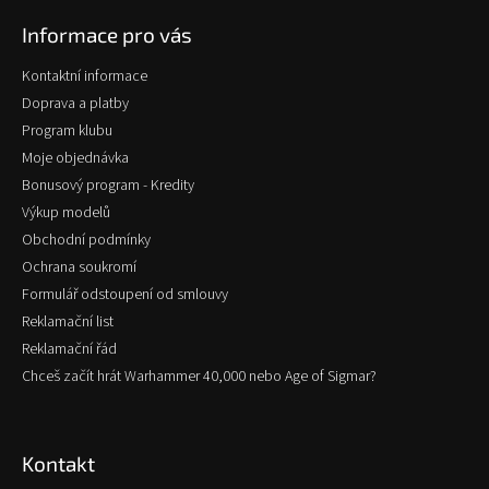
p
Informace pro vás
a
t
Kontaktní informace
í
Doprava a platby
Program klubu
Moje objednávka
Bonusový program - Kredity
Výkup modelů
Obchodní podmínky
Ochrana soukromí
Formulář odstoupení od smlouvy
Reklamační list
Reklamační řád
Chceš začít hrát Warhammer 40,000 nebo Age of Sigmar?
Kontakt