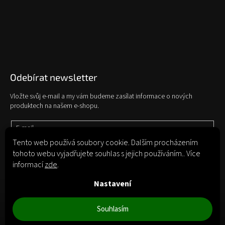
Odebírat newsletter
Vložte svůj e-mail a my vám budeme zasílat informace o nových
produktech na našem e-shopu.
E-mail
Tento web používá soubory cookie. Dalším procházením
tohoto webu vyjadřujete souhlas s jejich používáním.. Více
Vložením e-mailu souhlasíte s
podmínkami ochrany osobních údajů
informací
zde
.
Přihlásit se
Nastavení
Souhlasím