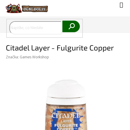
Přejít
Náku
na
koší
obsah
Hledat
Citadel Layer - Fulgurite Copper
Značka:
Games Workshop