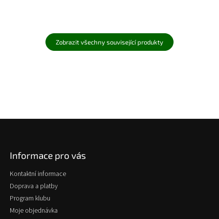
Zobrazit všechny související produkty
Z
á
p
Informace pro vás
a
t
Kontaktní informace
í
Doprava a platby
Program klubu
Moje objednávka