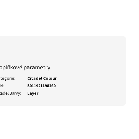
oplňkové parametry
tegorie
:
Citadel Colour
AN
:
5011921198160
tadel Barvy
:
Layer