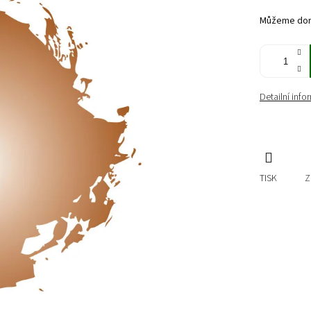
cena:
Můžeme doru
Detailní inf
TISK
Z