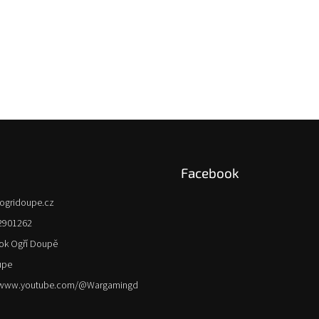
Facebook
ogridoupe.cz
2901262
ok Ogří Doupě
upe
//www.youtube.com/@Wargamingd