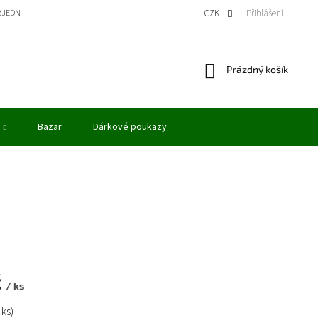
BJEDNÁVKA
BONUSOVÝ PROGRAM - KREDITY
VÝKUP MODELŮ
CZK
Přihlášení
OBCHODN
Nákupní
Prázdný košík
košík
Bazar
Dárkové poukazy
č
/ ks
 ks)