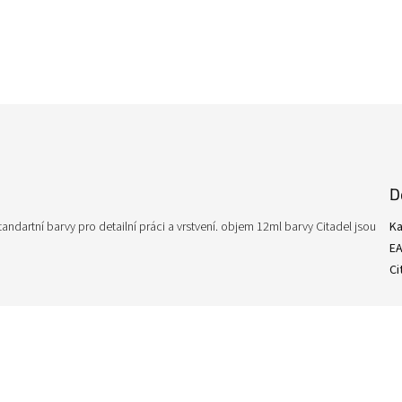
D
andartní barvy pro detailní práci a vrstvení. objem 12ml barvy Citadel jsou
Ka
E
Ci