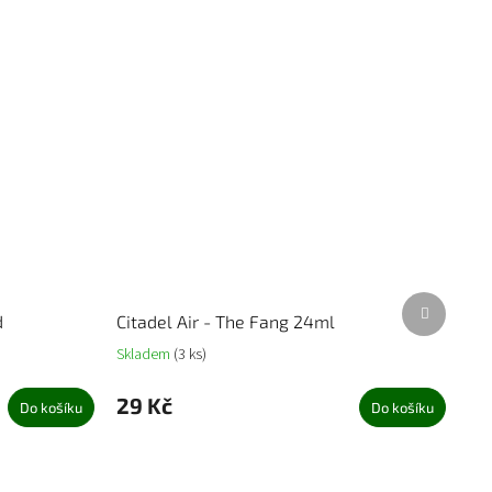
Další
d
Citadel Air - The Fang 24ml
produkt
Skladem
(3 ks)
29 Kč
Do košíku
Do košíku