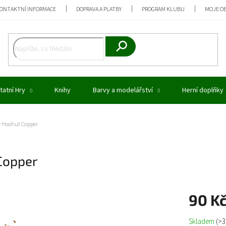
ONTAKTNÍ INFORMACE
DOPRAVA A PLATBY
PROGRAM KLUBU
MOJE O
Hledat
tatní Hry
Knihy
Barvy a modelářství
Herní doplňky
 Hashut Copper
Copper
90 K
Měrná
Skladem
(>3