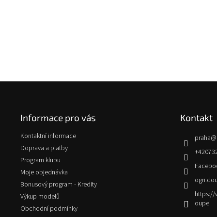
Z
á
p
Informace pro vás
Kontakt
a
t
Kontaktní informace
praha
@
í
Doprava a platby
+42073
Program klubu
Facebo
Moje objednávka
ogri.do
Bonusový program - Kredity
https:
Výkup modelů
oupe
Obchodní podmínky