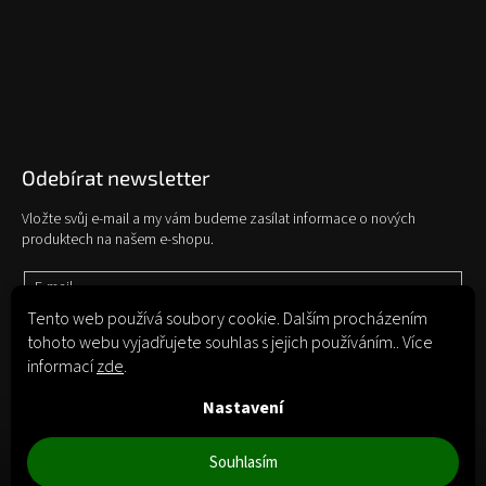
Odebírat newsletter
Vložte svůj e-mail a my vám budeme zasílat informace o nových
produktech na našem e-shopu.
E-mail
Tento web používá soubory cookie. Dalším procházením
tohoto webu vyjadřujete souhlas s jejich používáním.. Více
Vložením e-mailu souhlasíte s
podmínkami ochrany osobních údajů
informací
zde
.
Přihlásit se
Nastavení
Souhlasím