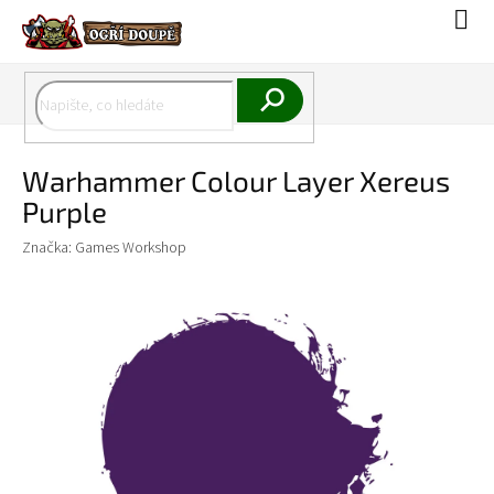
Přejít
Náku
na
koší
obsah
Hledat
Warhammer Colour Layer Xereus
Purple
Značka:
Games Workshop