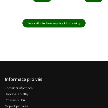
Zobrazit všechny související produkty
Z
á
p
Informace pro vás
a
t
Kontaktní informace
í
Doprava a platby
Program klubu
Moje objednávka