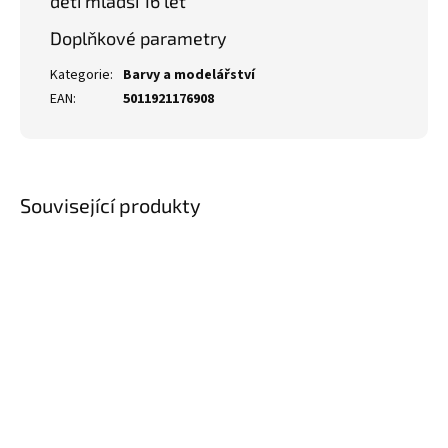
děti mladší 16 let
Doplňkové parametry
Kategorie
:
Barvy a modelářství
EAN
:
5011921176908
Související produkty