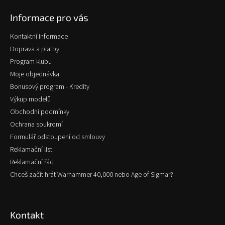
p
Informace pro vás
a
t
Kontaktní informace
í
Doprava a platby
Program klubu
Moje objednávka
Bonusový program - Kredity
Výkup modelů
Obchodní podmínky
Ochrana soukromí
Formulář odstoupení od smlouvy
Reklamační list
Reklamační řád
Chceš začít hrát Warhammer 40,000 nebo Age of Sigmar?
Kontakt