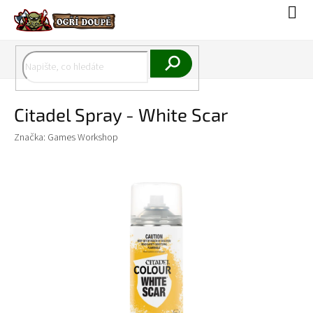
Přejít
Náku
na
koší
obsah
Hledat
Citadel Spray - White Scar
Značka:
Games Workshop