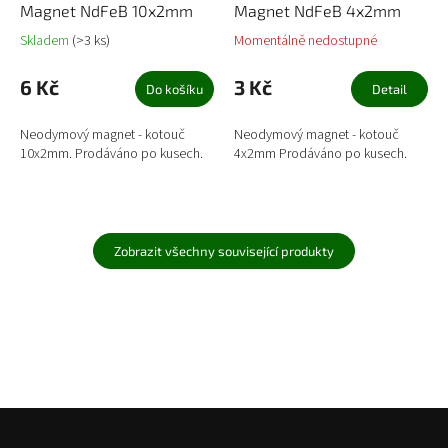
Magnet NdFeB 10x2mm
Magnet NdFeB 4x2mm
Skladem
(>3 ks)
Momentálně nedostupné
6 Kč
3 Kč
Do košíku
Detail
Neodymový magnet - kotouč
Neodymový magnet - kotouč
10x2mm. Prodáváno po kusech.
4x2mm Prodáváno po kusech.
Zobrazit všechny související produkty
Z
á