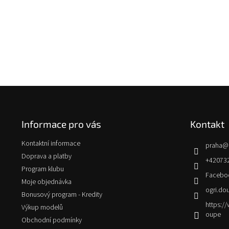
Z
á
p
Informace pro vás
Kontakt
a
t
Kontaktní informace
praha
@
í
Doprava a platby
+42073
Program klubu
Facebo
Moje objednávka
ogri.do
Bonusový program - Kredity
https:
Výkup modelů
oupe
Obchodní podmínky