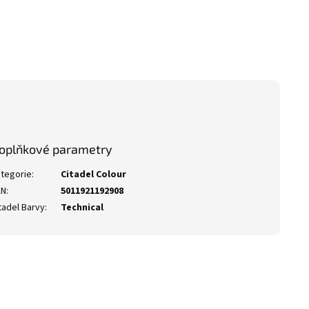
oplňkové parametry
tegorie
:
Citadel Colour
AN
:
5011921192908
tadel Barvy
:
Technical