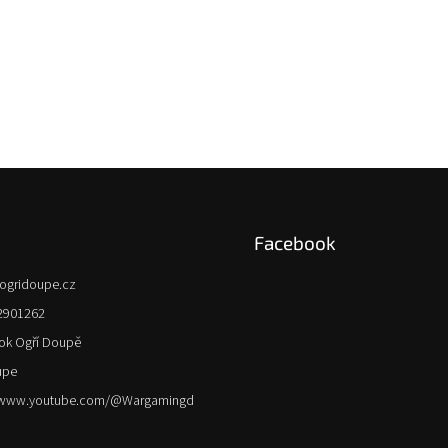
Facebook
ogridoupe.cz
2901262
ok Ogří Doupě
upe
//www.youtube.com/@Wargamingd