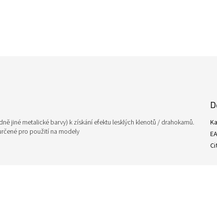
D
dně jiné metalické barvy) k získání efektu lesklých klenotů / drahokamů.
Ka
určené pro použití na modely
E
Ci