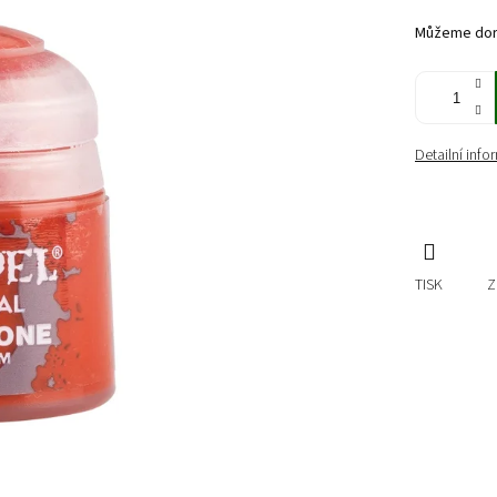
cena:
Můžeme doru
Detailní inf
TISK
Z