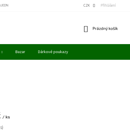
BJEDNÁVKA
BONUSOVÝ PROGRAM - KREDITY
VÝKUP MODELŮ
CZK
Přihlášení
OBCHODN
Nákupní
Prázdný košík
košík
Bazar
Dárkové poukazy
č
/ ks
ks)