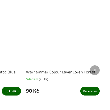
Další
itoc Blue
Warhammer Colour Layer Loren Forest
produkt
Skladem
(>3 ks)
90 Kč
Do košíku
Do košíku