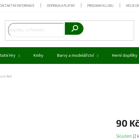
ONTAKTNÍ INFORMACE
DOPRAVA A PLATBY
PROGRAM KLUBU
MOJE O
Hledat
tatní Hry
Knihy
Barvy a modelářství
Herní doplňky
stone Red
90 K
Měrná
Skladem
(2 