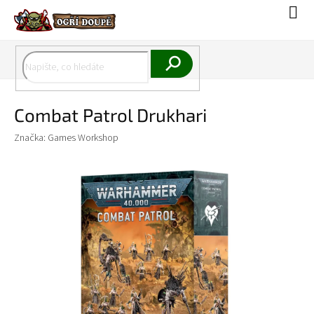
Přejít
Náku
na
koší
obsah
Hledat
Combat Patrol Drukhari
Značka:
Games Workshop