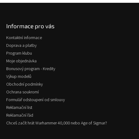
Z
á
p
Informace pro vás
a
t
Kontaktní informace
í
Doprava a platby
Program klubu
Moje objednávka
Bonusový program - Kredity
Výkup modelů
Obchodní podmínky
Ochrana soukromí
Formulář odstoupení od smlouvy
Reklamační list
Reklamační řád
Chceš začít hrát Warhammer 40,000 nebo Age of Sigmar?