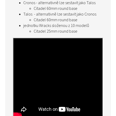
Cronos - alternativně lze sestavit jako Talos
Citadel 60mm round base
Talos - alternativně lze sestavit jako Cronos
Citadel 60mm round base
jednotku Wracks složenou z 10 modelů
Citadel 25mm round base