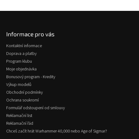
Z
á
p
Informace pro vás
a
t
Kontaktní informace
í
Doprava a platby
Program klubu
Moje objednávka
Bonusový program - Kredity
Výkup modelů
Obchodní podmínky
Ochrana soukromí
Formulář odstoupení od smlouvy
Reklamační list
Reklamační řád
Chceš začít hrát Warhammer 40,000 nebo Age of Sigmar?