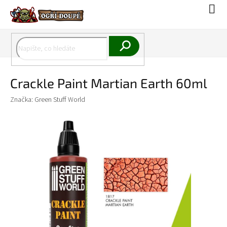
Přejít
Náku
na
koší
obsah
Hledat
Crackle Paint Martian Earth 60ml
Značka:
Green Stuff World