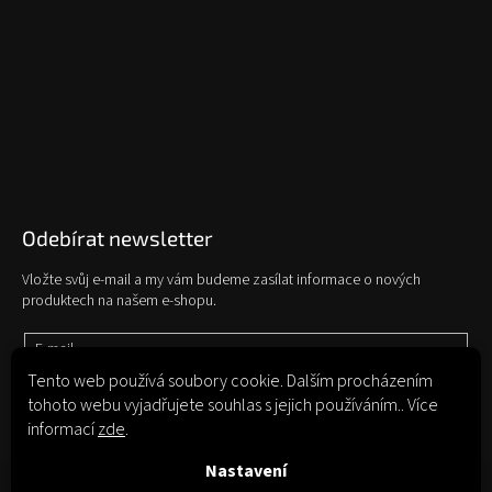
Odebírat newsletter
Vložte svůj e-mail a my vám budeme zasílat informace o nových
produktech na našem e-shopu.
E-mail
Tento web používá soubory cookie. Dalším procházením
tohoto webu vyjadřujete souhlas s jejich používáním.. Více
Vložením e-mailu souhlasíte s
podmínkami ochrany osobních údajů
informací
zde
.
Přihlásit se
Nastavení