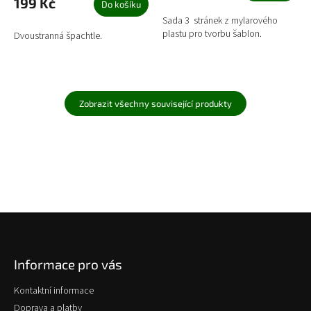
199 Kč
Do košíku
Sada 3 stránek z mylarového
plastu pro tvorbu šablon.
Dvoustranná špachtle.
Zobrazit všechny související produkty
Z
á
p
Informace pro vás
a
t
Kontaktní informace
í
Doprava a platby