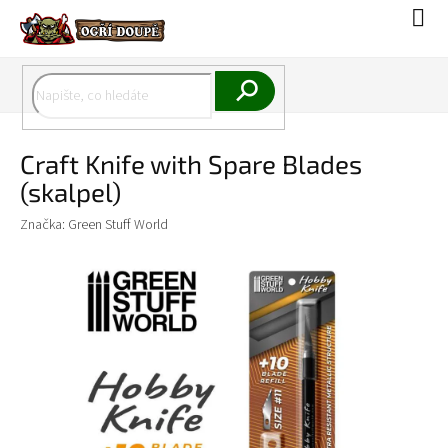
Přejít
Náku
na
koší
obsah
Hledat
Craft Knife with Spare Blades
(skalpel)
Značka:
Green Stuff World