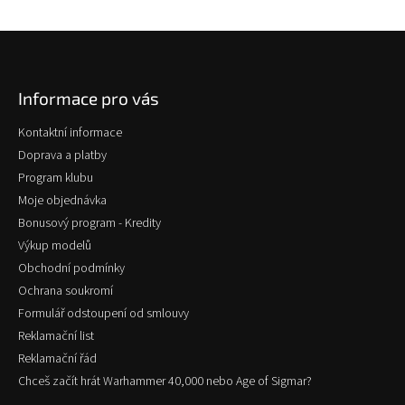
Z
á
p
Informace pro vás
a
t
Kontaktní informace
í
Doprava a platby
Program klubu
Moje objednávka
Bonusový program - Kredity
Výkup modelů
Obchodní podmínky
Ochrana soukromí
Formulář odstoupení od smlouvy
Reklamační list
Reklamační řád
Chceš začít hrát Warhammer 40,000 nebo Age of Sigmar?