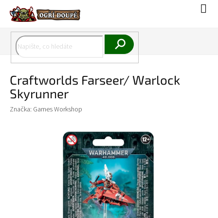
Přejít
Náku
na
koší
obsah
Hledat
Craftworlds Farseer/ Warlock
Skyrunner
Značka:
Games Workshop