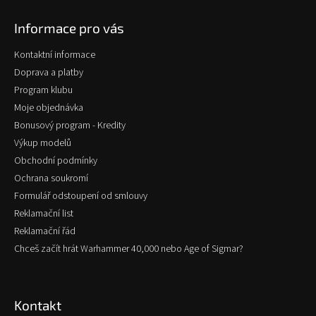
p
Informace pro vás
a
t
Kontaktní informace
í
Doprava a platby
Program klubu
Moje objednávka
Bonusový program - Kredity
Výkup modelů
Obchodní podmínky
Ochrana soukromí
Formulář odstoupení od smlouvy
Reklamační list
Reklamační řád
Chceš začít hrát Warhammer 40,000 nebo Age of Sigmar?
Kontakt