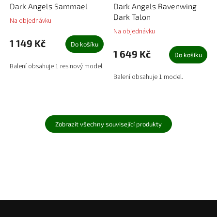
Dark Angels Sammael
Dark Angels Ravenwing
Dark Talon
Na objednávku
Na objednávku
1 149 Kč
Do košíku
1 649 Kč
Do košíku
Balení obsahuje 1 resinový model.
Balení obsahuje 1 model.
Zobrazit všechny související produkty
Z
á