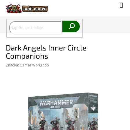
Přejít
Náku
na
koší
obsah
Hledat
Dark Angels Inner Circle
Companions
Značka:
Games Workshop