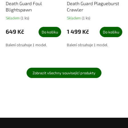
Death Guard Foul
Death Guard Plagueburst
Blightspawn
Crawler
Skladem
(1 ks)
Skladem
(1 ks)
649 Kč
1 499 Kč
Do košíku
Do košíku
Balení obsahuje 1 model.
Balení obsahuje 1 model.
Zobrazit všechny související produkty
Z
á