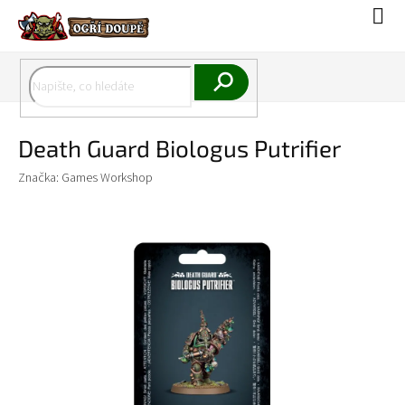
Přejít
Náku
na
koší
obsah
Hledat
Death Guard Biologus Putrifier
Značka:
Games Workshop