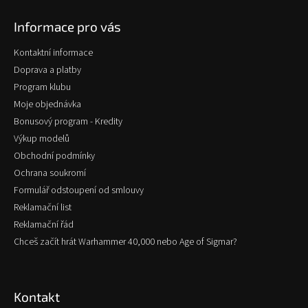
p
Informace pro vás
a
t
Kontaktní informace
í
Doprava a platby
Program klubu
Moje objednávka
Bonusový program - Kredity
Výkup modelů
Obchodní podmínky
Ochrana soukromí
Formulář odstoupení od smlouvy
Reklamační list
Reklamační řád
Chceš začít hrát Warhammer 40,000 nebo Age of Sigmar?
Kontakt