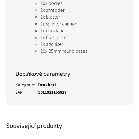
10x bodies
1x shredder
1x blaster
1x splinter cannon
1x dark lance
1x blast pistol
1x agoniser
10x 25mm round bases
Doplňkové parametry
Kategorie
:
Drukhari
EAN
:
5011921155828
Související produkty