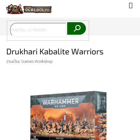
Přejít
Náku
na
koší
obsah
Hledat
Drukhari Kabalite Warriors
Značka:
Games Workshop