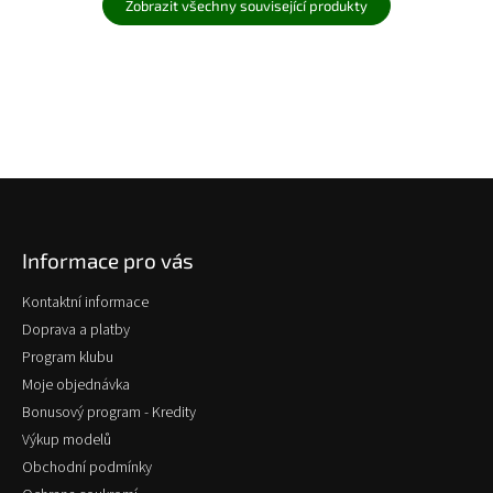
Zobrazit všechny související produkty
Z
á
p
Informace pro vás
a
t
Kontaktní informace
í
Doprava a platby
Program klubu
Moje objednávka
Bonusový program - Kredity
Výkup modelů
Obchodní podmínky