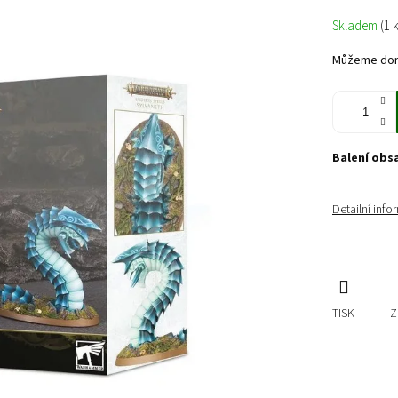
Měrná
Skladem
(1 
cena:
Můžeme doru
Balení obs
Detailní inf
TISK
Z