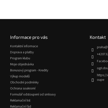
Z
á
p
Informace pro vás
Kontakt
a
t
Kontaktní informace
praha
@
í
Doprava a platby
+42073
Program klubu
Facebo
Moje objednávka
ogri.do
Bonusový program - Kredity
https:
Výkup modelů
oupe
Obchodní podmínky
Ochrana soukromí
Formulář odstoupení od smlouvy
Reklamační list
Reklamační řád