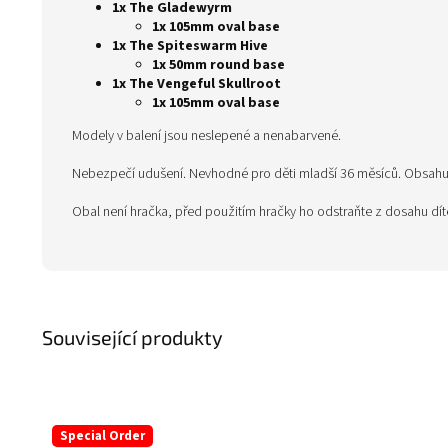
1x The Gladewyrm
1x 105mm oval base
1x The Spiteswarm Hive
1x 50mm round base
1x The Vengeful Skullroot
1x 105mm oval base
Modely v balení jsou neslepené a nenabarvené.
Nebezpečí udušení. Nevhodné pro děti mladší 36 měsíců. Obsahuje
Obal není hračka, před použitím hračky ho odstraňte z dosahu dí
Související produkty
Special Order