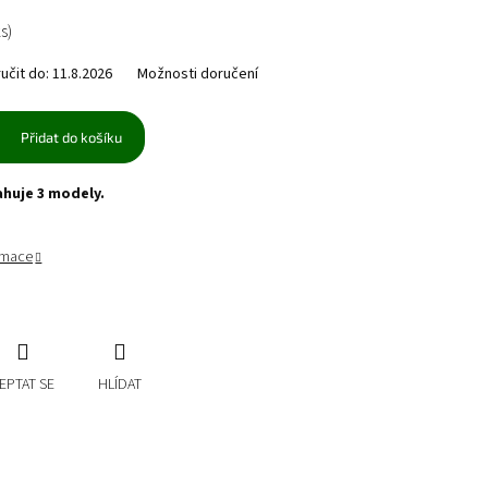
ks)
čit do:
11.8.2026
Možnosti doručení
Přidat do košíku
ahuje 3 modely.
ormace
EPTAT SE
HLÍDAT