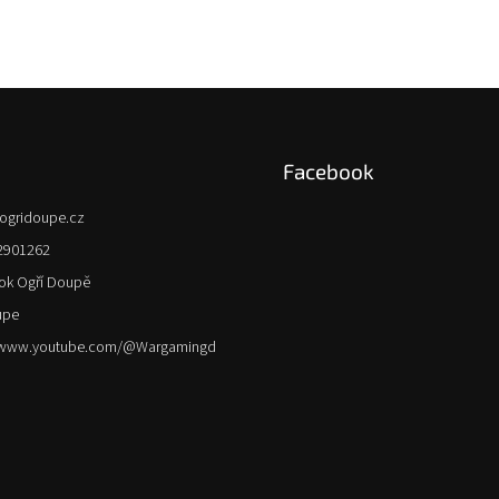
Facebook
ogridoupe.cz
2901262
ok Ogří Doupě
upe
//www.youtube.com/@Wargamingd