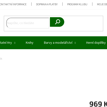
ONTAKTNÍ INFORMACE
DOPRAVA A PLATBY
PROGRAM KLUBU
MOJE O
Hledat
tatní Hry
Knihy
Barvy a modelářství
Herní doplňky
th
969 