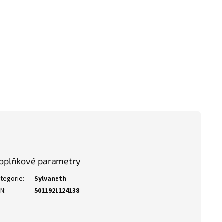
oplňkové parametry
tegorie
:
Sylvaneth
AN
:
5011921124138