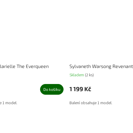
larielle The Everqueen
Sylvaneth Warsong Revenant
Skladem
(2 ks)
1 199 Kč
Do košíku
e 1 model.
Balení obsahuje 1 model.