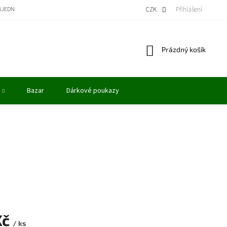
BJEDNÁVKA
BONUSOVÝ PROGRAM - KREDITY
VÝKUP MODELŮ
CZK
Přihlášení
OBCHODN
Nákupní
Prázdný košík
košík
Bazar
Dárkové poukazy
Kč
/ ks