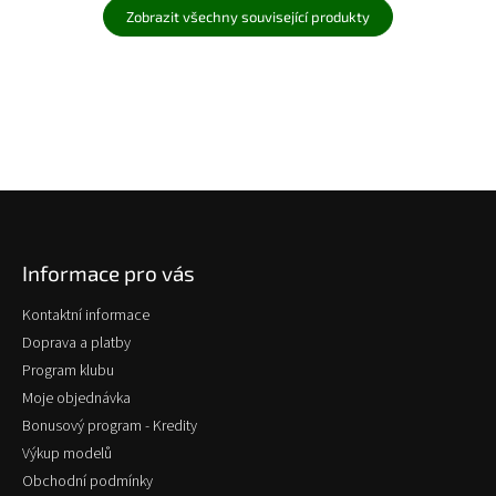
Zobrazit všechny související produkty
Z
á
p
Informace pro vás
a
t
Kontaktní informace
í
Doprava a platby
Program klubu
Moje objednávka
Bonusový program - Kredity
Výkup modelů
Obchodní podmínky