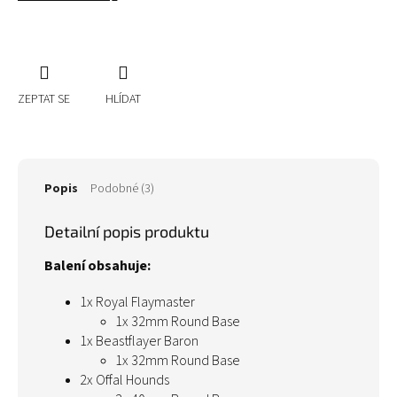
ZEPTAT SE
HLÍDAT
Popis
Podobné (3)
Detailní popis produktu
Balení obsahuje:
1x Royal Flaymaster
1x 32mm Round Base
1x Beastflayer Baron
1x 32mm Round Base
2x Offal Hounds