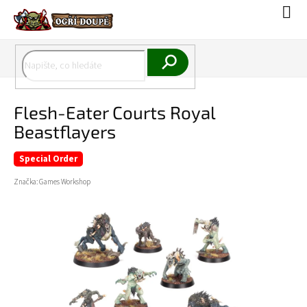
Přejít
Náku
na
koší
obsah
Hledat
Flesh-Eater Courts Royal
Beastflayers
Special Order
Značka:
Games Workshop