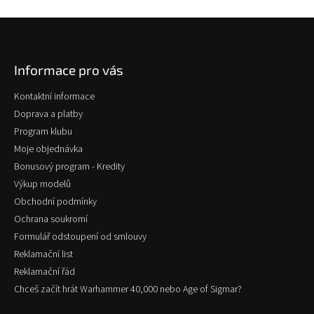
Z
á
p
Informace pro vás
a
t
Kontaktní informace
í
Doprava a platby
Program klubu
Moje objednávka
Bonusový program - Kredity
Výkup modelů
Obchodní podmínky
Ochrana soukromí
Formulář odstoupení od smlouvy
Reklamační list
Reklamační řád
Chceš začít hrát Warhammer 40,000 nebo Age of Sigmar?