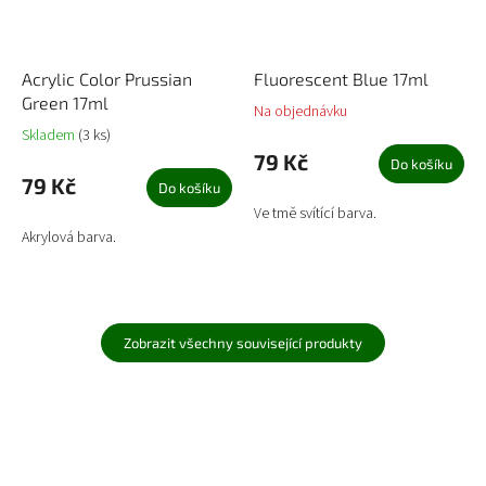
Acrylic Color Prussian
Fluorescent Blue 17ml
Green 17ml
Na objednávku
Skladem
(3 ks)
79 Kč
Do košíku
79 Kč
Do košíku
Ve tmě svítící barva.
Akrylová barva.
Zobrazit všechny související produkty