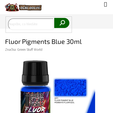
Přejít
Náku
na
koší
obsah
Hledat
Fluor Pigments Blue 30ml
Značka:
Green Stuff World