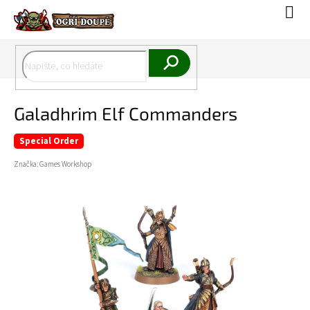
Přejít
Náku
na
koší
obsah
Hledat
Galadhrim Elf Commanders
Special Order
Značka:
Games Workshop