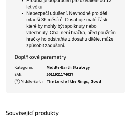
Produkt je doporučen pro uživatele od 12
let věku.
Nebezpečí udušení. Nevhodné pro děti
mladší 36 měsíců. Obsahuje malé části,
které by mohly být spolknuty nebo
vdechnuty. Obal není hračka, před použitím
hračky ho odstraňte z dosahu dítěte, může
způsobit zadušení.
Doplňkové parametry
Kategorie
:
Middle-Earth Strategy
EAN
:
5011921174027
?
Middle-Earth
:
The Lord of the Rings
,
Good
Související produkty