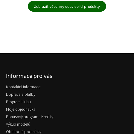
Zobrazit všechny související produkty
Z
á
p
Informace pro vás
a
t
Kontaktní informace
í
Doprava a platby
Program klubu
Moje objednávka
Bonusový program - Kredity
Výkup modelů
Obchodní podmínky