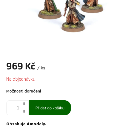
969 Kč
/ ks
Měrná
Na objednávku
cena:
Možnosti doručení
Přidat do košíku
Obsahuje 4 modely.