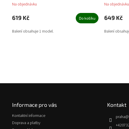
Na objednávku
Na objednávku
619 Kč
649 Kč
Do košíku
Balení obsahuje 1 model.
Balení obsahuj
Z
á
p
Informace pro vás
Kontakt
a
t
Kontaktní informace
praha
@
í
Doprava a platby
+42073