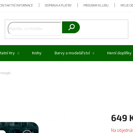
ONTAKTNÍ INFORMACE
DOPRAVA A PLATBY
PROGRAM KLUBU
MOJE O
Hledat
tatní Hry
Knihy
Barvy a modelářství
Herní doplňky
lermorph
649 
Měrná
Na objedná