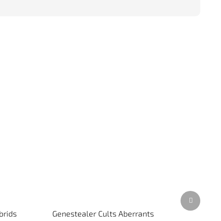
Další
produkt
brids
Genestealer Cults Aberrants