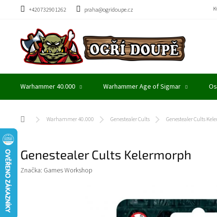
Přejít
K
+420732901262
praha@ogridoupe.cz
na
obsah
Warhammer 40.000
Warhammer Age of Sigmar
Os
Domů
Warhammer 40.000
Genestealer Cults
Genestealer Cults Ke
Genestealer Cults Kelermorph
Značka:
Games Workshop