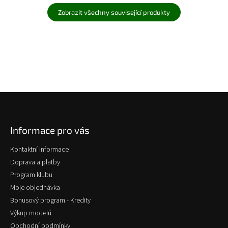
Zobrazit všechny související produkty
Z
á
p
Informace pro vás
a
t
Kontaktní informace
í
Doprava a platby
Program klubu
Moje objednávka
Bonusový program - Kredity
Výkup modelů
Obchodní podmínky