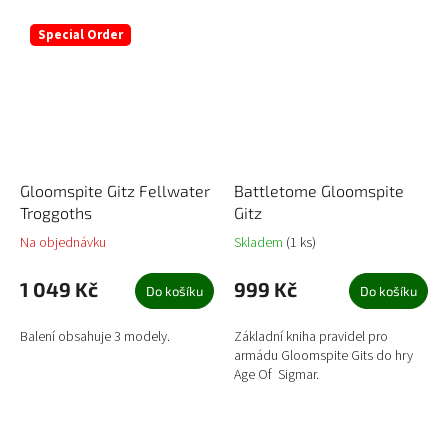
Special Order
Gloomspite Gitz Fellwater
Battletome Gloomspite
Troggoths
Gitz
Na objednávku
Skladem
(1 ks)
1 049 Kč
999 Kč
Do košíku
Do košíku
Balení obsahuje 3 modely.
Základní kniha pravidel pro
armádu Gloomspite Gits do hry
Age Of Sigmar.