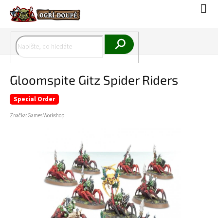
Přejít
Náku
na
koší
obsah
Hledat
Gloomspite Gitz Spider Riders
Special Order
Značka:
Games Workshop