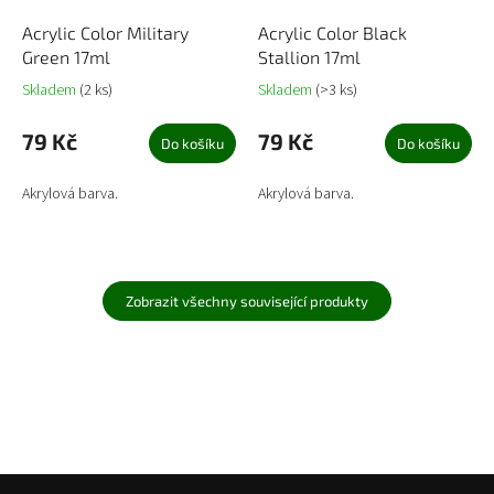
Acrylic Color Military
Acrylic Color Black
Green 17ml
Stallion 17ml
Skladem
(2 ks)
Skladem
(>3 ks)
79 Kč
79 Kč
Do košíku
Do košíku
Akrylová barva.
Akrylová barva.
Zobrazit všechny související produkty
Z