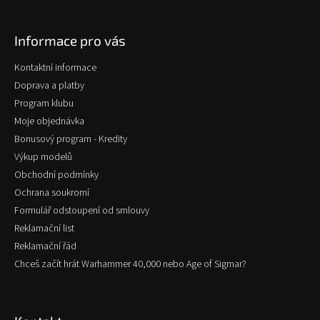
á
p
Informace pro vás
a
t
Kontaktní informace
í
Doprava a platby
Program klubu
Moje objednávka
Bonusový program - Kredity
Výkup modelů
Obchodní podmínky
Ochrana soukromí
Formulář odstoupení od smlouvy
Reklamační list
Reklamační řád
Chceš začít hrát Warhammer 40,000 nebo Age of Sigmar?