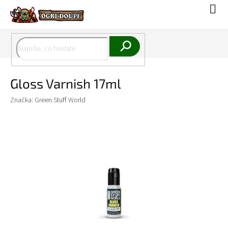
Přejít
Náku
na
koší
obsah
Hledat
Gloss Varnish 17ml
Značka:
Green Stuff World