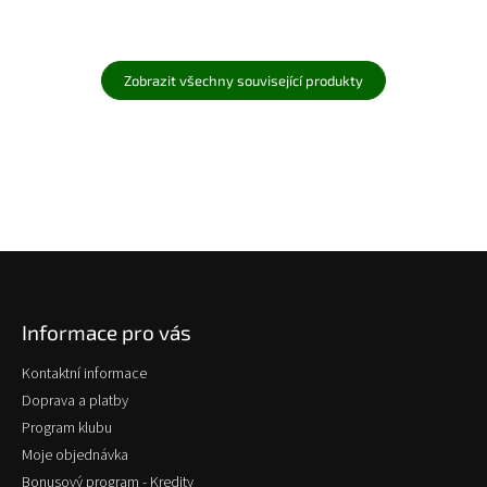
Zobrazit všechny související produkty
Z
á
p
Informace pro vás
a
t
Kontaktní informace
í
Doprava a platby
Program klubu
Moje objednávka
Bonusový program - Kredity