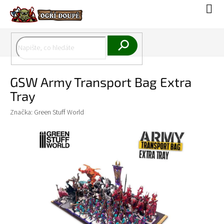
Přejít
Náku
na
koší
obsah
Hledat
GSW Army Transport Bag Extra
Tray
Značka:
Green Stuff World