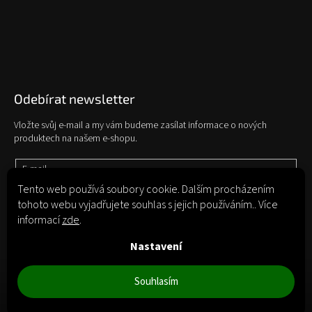
Odebírat newsletter
Vložte svůj e-mail a my vám budeme zasílat informace o nových
produktech na našem e-shopu.
E-mail
Tento web používá soubory cookie. Dalším procházením
tohoto webu vyjadřujete souhlas s jejich používáním.. Více
Vložením e-mailu souhlasíte s
podmínkami ochrany osobních údajů
informací
zde
.
Přihlásit se
Nastavení
Souhlasím