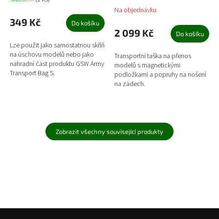
Na objednávku
349 Kč
Do košíku
2 099 Kč
Do košíku
Lze použit jako samostatnou skříň
na úschovu modelů nebo jako
Transportní taška na přenos
náhradní část produktu GSW Army
modelů s magnetickými
Transport Bag S.
podložkami a popruhy na nošení
na zádech.
Zobrazit všechny související produkty
Z