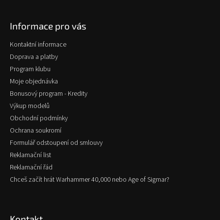
á
p
Informace pro vás
a
t
Kontaktní informace
í
Doprava a platby
Program klubu
Moje objednávka
Bonusový program - Kredity
Výkup modelů
Obchodní podmínky
Ochrana soukromí
Formulář odstoupení od smlouvy
Reklamační list
Reklamační řád
Chceš začít hrát Warhammer 40,000 nebo Age of Sigmar?
Kontakt