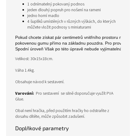
1 odnímatelný pokovaný podnos
jeden dlouhý popruh pro nošení na rameni
jedno horní madlo
4 šuplíků umístěných v různých výškách, do kterých
můžete vložit podnosy s miniaturami
Pokud chcete získat pár centimetrů vnitřního prostoru navíc, 
pokovenou gumu přímo na základnu pouzdra. Pro provedení tét
Spodní úroveň Však po této úpravě nebude vyjímatelná.
Velikost: 30x15x18cm.
Váha 1.4kg.
Obsahuje návod k sestavení.
Varování:
Pro sestavení se silně doporučuje využít PVA
Glue.
Obal není hračka, před použitím hračky ho odstraňte z
dosahu dítěte, může způsobit zadušení.
Doplňkové parametry