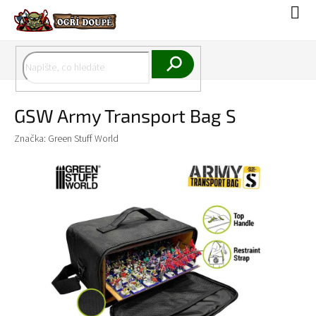
Přejít
Náku
na
koší
obsah
Hledat
GSW Army Transport Bag S
Značka:
Green Stuff World