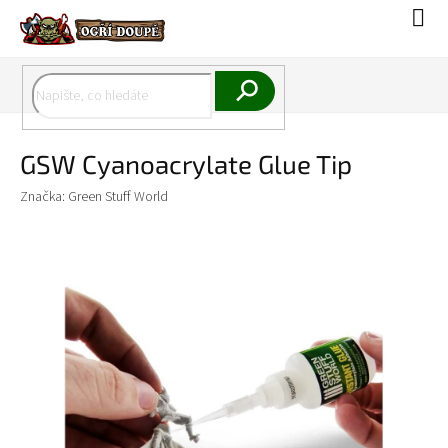
Přejít
Náku
na
koší
obsah
Hledat
GSW Cyanoacrylate Glue Tip
Značka:
Green Stuff World