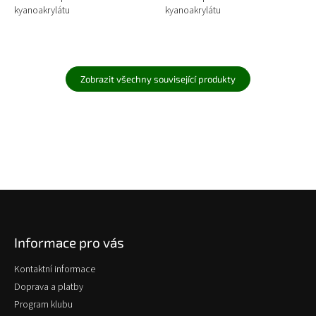
kyanoakrylátu
kyanoakrylátu
Zobrazit všechny související produkty
Z
á
p
Informace pro vás
a
t
Kontaktní informace
í
Doprava a platby
Program klubu