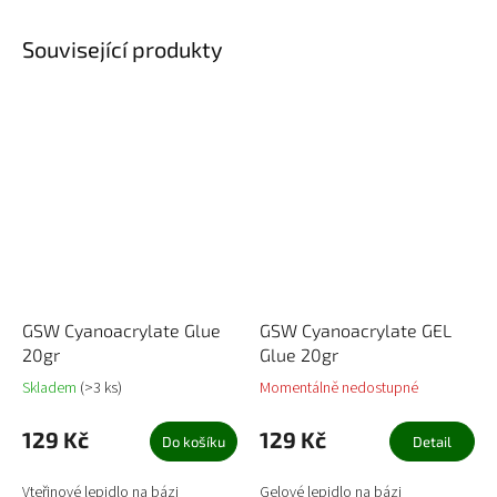
Související produkty
GSW Cyanoacrylate Glue
GSW Cyanoacrylate GEL
20gr
Glue 20gr
Skladem
(>3 ks)
Momentálně nedostupné
129 Kč
129 Kč
Do košíku
Detail
Vteřinové lepidlo na bázi
Gelové lepidlo na bázi