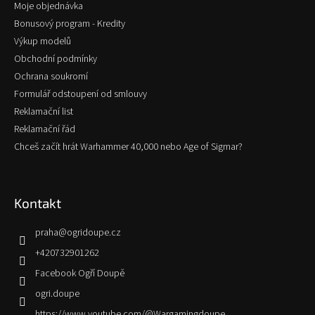
Moje objednávka
Bonusový program - Kredity
Výkup modelů
Obchodní podmínky
Ochrana soukromí
Formulář odstoupení od smlouvy
Reklamační list
Reklamační řád
Chceš začít hrát Warhammer 40,000 nebo Age of Sigmar?
Kontakt
praha
@
ogridoupe.cz
+420732901262
Facebook Ogří Doupě
ogri.doupe
https://www.youtube.com/@Wargamingdoupe