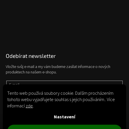
Odebírat newsletter
Vložte svůj e-mail a my vám budeme zasílat informace o nových
produktech na našem e-shopu.
E-mail
Tento web používá soubory cookie. Dalším procházením
tohoto webu vyjadřujete souhlas s jejich používáním.. Více
Vložením e-mailu souhlasíte s
podmínkami ochrany osobních údajů
informací
zde
.
Přihlásit se
Nastavení