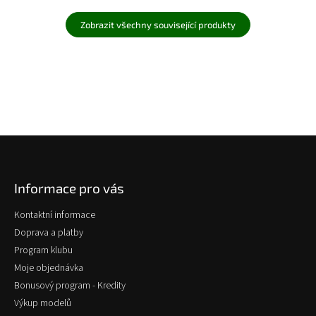
Zobrazit všechny související produkty
Z
á
p
Informace pro vás
a
t
Kontaktní informace
í
Doprava a platby
Program klubu
Moje objednávka
Bonusový program - Kredity
Výkup modelů