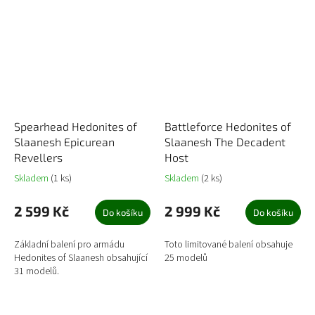
Spearhead Hedonites of
Battleforce Hedonites of
Slaanesh Epicurean
Slaanesh The Decadent
Revellers
Host
Skladem
(1 ks)
Skladem
(2 ks)
2 599 Kč
2 999 Kč
Do košíku
Do košíku
Základní balení pro armádu
Toto limitované balení obsahuje
Hedonites of Slaanesh obsahující
25 modelů
31 modelů.