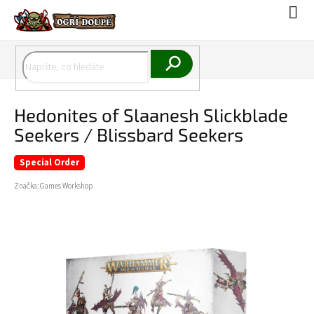
Přejít
Náku
na
koší
obsah
Hledat
Hedonites of Slaanesh Slickblade
Seekers / Blissbard Seekers
Special Order
Značka:
Games Workshop