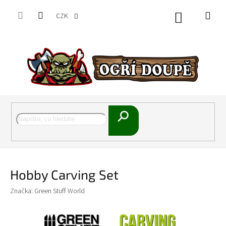
Přejít
na
CZK
Nákupní
obsah
košík
Hledat
Hobby Carving Set
Značka:
Green Stuff World