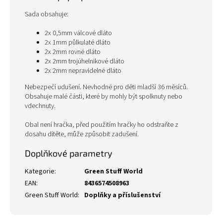
Sada obsahuje:
2x 0,5mm válcové dláto
2x 1mm půlkulaté dláto
2x 2mm rovné dláto
2x 2mm trojúhelnikové dláto
2x 2mm nepravidelné dláto
Nebezpečí udušení. Nevhodné pro děti mladší 36 měsíců.
Obsahuje malé části, které by mohly být spolknuty nebo
vdechnuty.
Obal není hračka, před použitím hračky ho odstraňte z
dosahu dítěte, může způsobit zadušení.
Doplňkové parametry
Kategorie
:
Green Stuff World
EAN
:
8436574508963
Green Stuff World
:
Doplňky a příslušenství