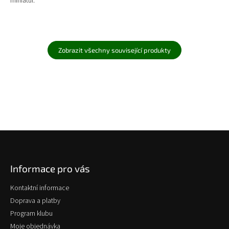
miniatur.
Zobrazit všechny související produkty
Z
á
p
Informace pro vás
a
t
Kontaktní informace
í
Doprava a platby
Program klubu
Moje objednávka