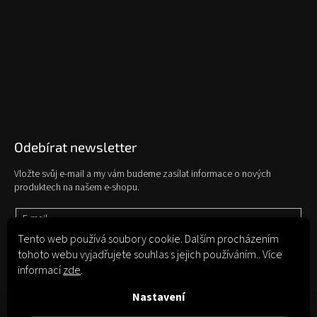
Odebírat newsletter
Vložte svůj e-mail a my vám budeme zasílat informace o nových
produktech na našem e-shopu.
E-mail
Tento web používá soubory cookie. Dalším procházením
tohoto webu vyjadřujete souhlas s jejich používáním.. Více
Vložením e-mailu souhlasíte s
podmínkami ochrany osobních údajů
informací
zde
.
Přihlásit se
Nastavení