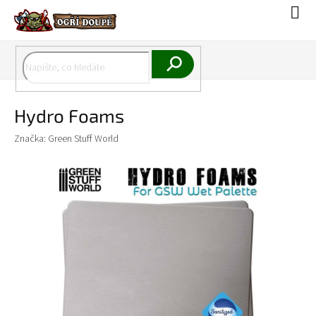
Přejít
Náku
na
koší
obsah
Hledat
Hydro Foams
Značka:
Green Stuff World