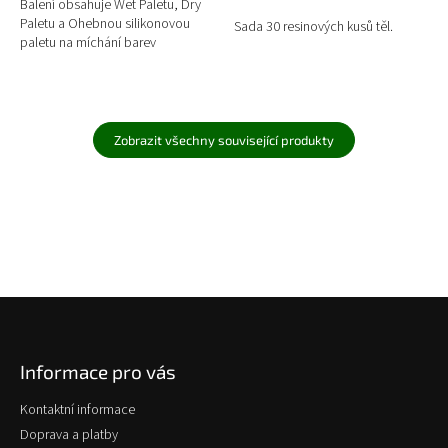
Balení obsahuje Wet Paletu, Dry
Paletu a Ohebnou silikonovou
Sada 30 resinových kusů těl.
paletu na míchání barev
Zobrazit všechny související produkty
Z
á
p
Informace pro vás
a
t
Kontaktní informace
í
Doprava a platby